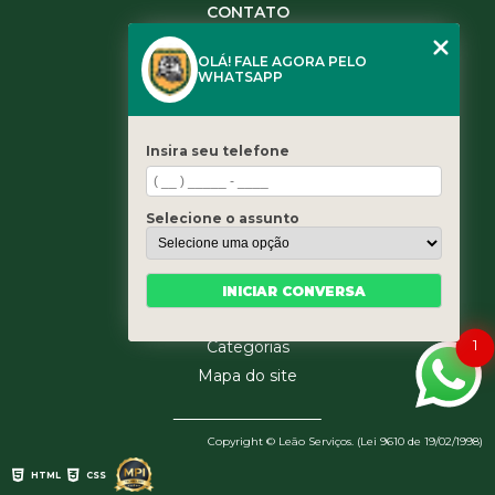
CONTATO
(11) 3984-0344
OLÁ! FALE AGORA PELO
(11) 3461-5871
WHATSAPP
(11) 3984-0344
contato@leaoservicos.com.br
Insira seu telefone
MENU
Home
Selecione o assunto
Quem somos
Serviços
Blog
INICIAR CONVERSA
Contato
1
Categorias
Mapa do site
Copyright © Leão Serviços. (Lei 9610 de 19/02/1998)
HTML
CSS