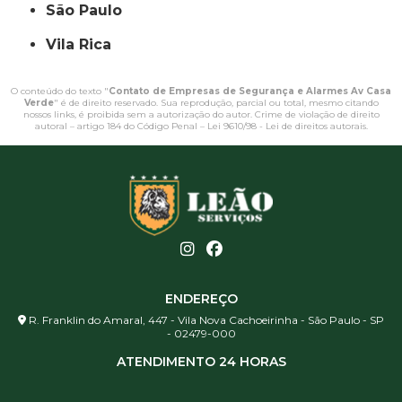
São Paulo
Vila Rica
O conteúdo do texto "
Contato de Empresas de Segurança e Alarmes Av Casa
Verde
" é de direito reservado. Sua reprodução, parcial ou total, mesmo citando
nossos links, é proibida sem a autorização do autor. Crime de violação de direito
autoral – artigo 184 do Código Penal –
Lei 9610/98 - Lei de direitos autorais
.
ENDEREÇO
R. Franklin do Amaral, 447 - Vila Nova Cachoeirinha - São Paulo - SP
- 02479-000
ATENDIMENTO 24 HORAS