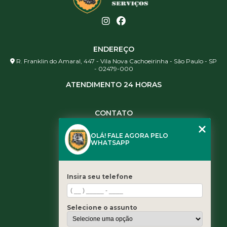
ENDEREÇO
R. Franklin do Amaral, 447 - Vila Nova Cachoeirinha - São Paulo - SP
- 02479-000
ATENDIMENTO 24 HORAS
CONTATO
(11) 3984-0344
OLÁ! FALE AGORA PELO
(11) 3461-5871
WHATSAPP
(11) 3984-0344
contato@leaoservicos.com.br
Insira seu telefone
MENU
Home
Selecione o assunto
Quem somos
Serviços