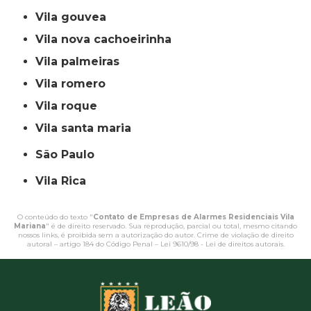
vila gouvea
vila nova cachoeirinha
vila palmeiras
vila romero
vila roque
vila santa maria
São Paulo
Vila Rica
O conteúdo do texto "
Contato de Empresas de Alarmes Residenciais Vila
Mariana
" é de direito reservado. Sua reprodução, parcial ou total, mesmo citando
nossos links, é proibida sem a autorização do autor. Crime de violação de direito
autoral – artigo 184 do Código Penal –
Lei 9610/98 - Lei de direitos autorais
.