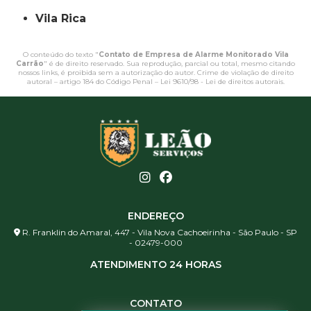
Vila Rica
O conteúdo do texto "
Contato de Empresa de Alarme Monitorado Vila
Carrão
" é de direito reservado. Sua reprodução, parcial ou total, mesmo citando
nossos links, é proibida sem a autorização do autor. Crime de violação de direito
autoral – artigo 184 do Código Penal –
Lei 9610/98 - Lei de direitos autorais
.
ENDEREÇO
R. Franklin do Amaral, 447 - Vila Nova Cachoeirinha - São Paulo - SP
- 02479-000
ATENDIMENTO 24 HORAS
CONTATO