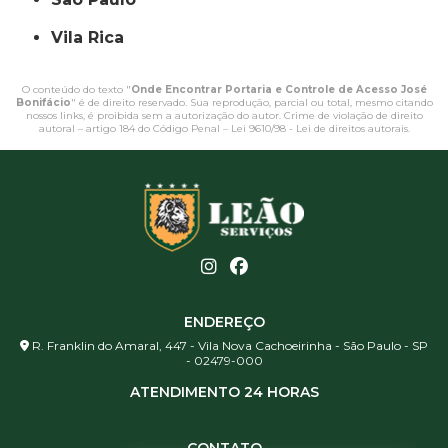
Vila Rica
O conteúdo do texto "
Onde Encontrar Portaria e Controle de Acesso José
Bonifácio
" é de direito reservado. Sua reprodução, parcial ou total, mesmo citando
nossos links, é proibida sem a autorização do autor. Crime de violação de direito
autoral – artigo 184 do Código Penal –
Lei 9610/98 - Lei de direitos autorais
.
ENDEREÇO
R. Franklin do Amaral, 447 - Vila Nova Cachoeirinha - São Paulo - SP
- 02479-000
ATENDIMENTO 24 HORAS