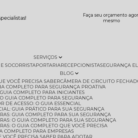
Faça seu orçamento ago
ecialistas!
mesmo
SERVIÇOS
L E SOCORRISTA
PORTARIA
RECEPCIONISTA
SEGURANÇA E
BLOG
QUE VOCÊ PRECISA SABER
CÂMERA DE CIRCUITO FECHAD
GUIA COMPLETO PARA SEGURANÇA PROATIVA
O GUIA COMPLETO PARA INICIANTES
 O GUIA COMPLETO PARA SEGURANÇA
 DE ACESSO: O GUIA ESSENCIAL
IAL: GUIA PRÁTICO PARA SUA SEGURANÇA
ORAS: GUIA COMPLETO PARA SUA SEGURANÇA
ORAS: O GUIA COMPLETO PARA SUA SEGURANÇA
RAS: O GUIA COMPLETO QUE VOCÊ PRECISA
UIA COMPLETO PARA EMPRESAS
E VOCÊ PRECISA SABER PARA ADOTAR