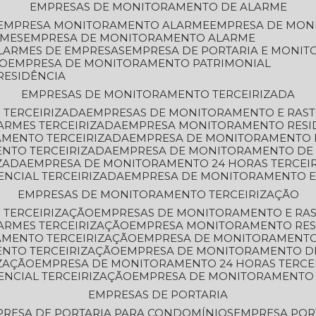
EMPRESAS DE MONITORAMENTO DE ALARME
EMPRESA MONITORAMENTO ALARME
EMPRESA DE MO
RMES
EMPRESA DE MONITORAMENTO ALARME
LARMES DE EMPRESAS
EMPRESA DE PORTARIA E MONI
TO
EMPRESA DE MONITORAMENTO PATRIMONIAL
RESIDÊNCIA
EMPRESAS DE MONITORAMENTO TERCEIRIZADA
 TERCEIRIZADA
EMPRESAS DE MONITORAMENTO E RAS
ARMES TERCEIRIZADA
EMPRESA MONITORAMENTO RESI
AMENTO TERCEIRIZADA
EMPRESA DE MONITORAMENTO 
ENTO TERCEIRIZADA
EMPRESA DE MONITORAMENTO DE
ZADA
EMPRESA DE MONITORAMENTO 24 HORAS TERCEI
ENCIAL TERCEIRIZADA
EMPRESA DE MONITORAMENTO E
EMPRESAS DE MONITORAMENTO TERCEIRIZAÇÃO
 TERCEIRIZAÇÃO
EMPRESAS DE MONITORAMENTO E RA
ARMES TERCEIRIZAÇÃO
EMPRESA MONITORAMENTO RES
AMENTO TERCEIRIZAÇÃO
EMPRESA DE MONITORAMENTO
ENTO TERCEIRIZAÇÃO
EMPRESA DE MONITORAMENTO D
ZAÇÃO
EMPRESA DE MONITORAMENTO 24 HORAS TERCE
ENCIAL TERCEIRIZAÇÃO
EMPRESA DE MONITORAMENTO 
EMPRESAS DE PORTARIA
PRESA DE PORTARIA PARA CONDOMÍNIOS
EMPRESA POR