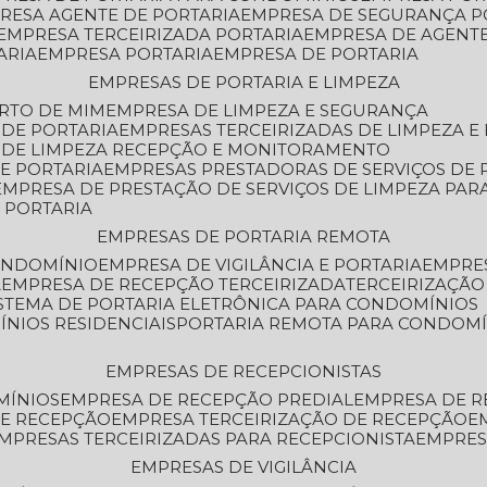
PRESA AGENTE DE PORTARIA
EMPRESA DE SEGURANÇA P
EMPRESA TERCEIRIZADA PORTARIA
EMPRESA DE AGENT
ARIA
EMPRESA PORTARIA
EMPRESA DE PORTARIA
EMPRESAS DE PORTARIA E LIMPEZA
ERTO DE MIM
EMPRESA DE LIMPEZA E SEGURANÇA
 DE PORTARIA
EMPRESAS TERCEIRIZADAS DE LIMPEZA E
S DE LIMPEZA RECEPÇÃO E MONITORAMENTO
DE PORTARIA
EMPRESAS PRESTADORAS DE SERVIÇOS DE 
EMPRESA DE PRESTAÇÃO DE SERVIÇOS DE LIMPEZA PA
E PORTARIA
EMPRESAS DE PORTARIA REMOTA
CONDOMÍNIO
EMPRESA DE VIGILÂNCIA E PORTARIA
EMPRE
A
EMPRESA DE RECEPÇÃO TERCEIRIZADA
TERCEIRIZAÇÃ
ISTEMA DE PORTARIA ELETRÔNICA PARA CONDOMÍNIOS
ÍNIOS RESIDENCIAIS
PORTARIA REMOTA PARA CONDOMÍ
EMPRESAS DE RECEPCIONISTAS
MÍNIOS
EMPRESA DE RECEPÇÃO PREDIAL
EMPRESA DE 
DE RECEPÇÃO
EMPRESA TERCEIRIZAÇÃO DE RECEPÇÃO
EMPRESAS TERCEIRIZADAS PARA RECEPCIONISTA
EMPRE
EMPRESAS DE VIGILÂNCIA