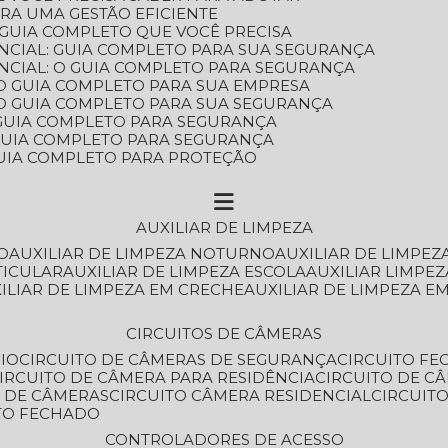
ARA UMA GESTÃO EFICIENTE
 GUIA COMPLETO QUE VOCÊ PRECISA
NCIAL: GUIA COMPLETO PARA SUA SEGURANÇA
NCIAL: O GUIA COMPLETO PARA SEGURANÇA
 O GUIA COMPLETO PARA SUA EMPRESA
: O GUIA COMPLETO PARA SUA SEGURANÇA
: GUIA COMPLETO PARA SEGURANÇA
: GUIA COMPLETO PARA SEGURANÇA
 GUIA COMPLETO PARA PROTEÇÃO
AUXILIAR DE LIMPEZA
O
AUXILIAR DE LIMPEZA NOTURNO
AUXILIAR DE LIMPEZ
TICULAR
AUXILIAR DE LIMPEZA ESCOLA
AUXILIAR LIMPEZ
XILIAR DE LIMPEZA EM CRECHE
AUXILIAR DE LIMPEZA E
CIRCUITOS DE CÂMERAS
IO
CIRCUITO DE CÂMERAS DE SEGURANÇA
CIRCUITO F
CIRCUITO DE CÂMERA PARA RESIDÊNCIA
CIRCUITO DE C
O DE CÂMERAS
CIRCUITO CÂMERA RESIDENCIAL
CIRCUI
ITO FECHADO
CONTROLADORES DE ACESSO