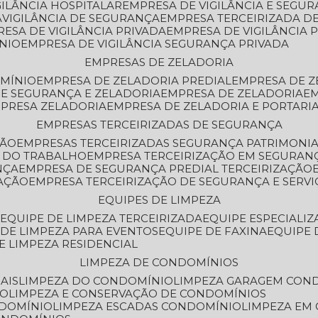
GILÂNCIA HOSPITALAR
EMPRESA DE VIGILÂNCIA E SEGU
A
VIGILÂNCIA DE SEGURANÇA
EMPRESA TERCEIRIZADA DE
RESA DE VIGILÂNCIA PRIVADA
EMPRESA DE VIGILÂNCIA 
ÔNIO
EMPRESA DE VIGILÂNCIA SEGURANÇA PRIVADA
EMPRESAS DE ZELADORIA
OMÍNIO
EMPRESA DE ZELADORIA PREDIAL
EMPRESA DE 
DE SEGURANÇA E ZELADORIA
EMPRESA DE ZELADORIA
E
MPRESA ZELADORIA
EMPRESA DE ZELADORIA E PORTARI
EMPRESAS TERCEIRIZADAS DE SEGURANÇA
ÇÃO
EMPRESAS TERCEIRIZADAS SEGURANÇA PATRIMONI
A DO TRABALHO
EMPRESA TERCEIRIZAÇÃO EM SEGURAN
NÇA
EMPRESA DE SEGURANÇA PREDIAL TERCEIRIZAÇÃO
ZAÇÃO
EMPRESA TERCEIRIZAÇÃO DE SEGURANÇA E SERVI
EQUIPES DE LIMPEZA
A
EQUIPE DE LIMPEZA TERCEIRIZADA
EQUIPE ESPECIALI
E DE LIMPEZA PARA EVENTOS
EQUIPE DE FAXINA
EQUIPE
DE LIMPEZA RESIDENCIAL
LIMPEZA DE CONDOMÍNIOS
AIS
LIMPEZA DO CONDOMÍNIO
LIMPEZA GARAGEM CON
IO
LIMPEZA E CONSERVAÇÃO DE CONDOMÍNIOS
NDOMÍNIO
LIMPEZA ESCADAS CONDOMÍNIO
LIMPEZA EM