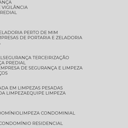
RANÇA
 VIGILÂNCIA
PREDIAL
ZELADORIA PERTO DE MIM
MPRESAS DE PORTARIA E ZELADORIA
A
AL
SEGURANÇA TERCEIRIZAÇÃO
ÇA PREDIAL
EMPRESA DE SEGURANÇA E LIMPEZA
ÇOS
ZADA EM LIMPEZAS PESADAS
 DA LIMPEZA
EQUIPE LIMPEZA
DOMÍNIO
LIMPEZA CONDOMINIAL
 CONDOMÍNIO RESIDENCIAL