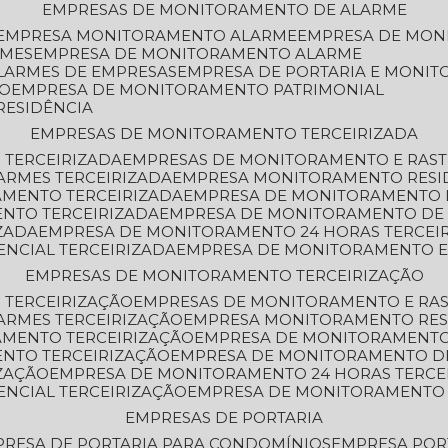
EMPRESAS DE MONITORAMENTO DE ALARME
EMPRESA MONITORAMENTO ALARME
EMPRESA DE MO
RMES
EMPRESA DE MONITORAMENTO ALARME
LARMES DE EMPRESAS
EMPRESA DE PORTARIA E MONI
TO
EMPRESA DE MONITORAMENTO PATRIMONIAL
RESIDÊNCIA
EMPRESAS DE MONITORAMENTO TERCEIRIZADA
 TERCEIRIZADA
EMPRESAS DE MONITORAMENTO E RAS
ARMES TERCEIRIZADA
EMPRESA MONITORAMENTO RESI
AMENTO TERCEIRIZADA
EMPRESA DE MONITORAMENTO 
ENTO TERCEIRIZADA
EMPRESA DE MONITORAMENTO DE
ZADA
EMPRESA DE MONITORAMENTO 24 HORAS TERCEI
ENCIAL TERCEIRIZADA
EMPRESA DE MONITORAMENTO E
EMPRESAS DE MONITORAMENTO TERCEIRIZAÇÃO
 TERCEIRIZAÇÃO
EMPRESAS DE MONITORAMENTO E RA
ARMES TERCEIRIZAÇÃO
EMPRESA MONITORAMENTO RES
AMENTO TERCEIRIZAÇÃO
EMPRESA DE MONITORAMENTO
ENTO TERCEIRIZAÇÃO
EMPRESA DE MONITORAMENTO D
ZAÇÃO
EMPRESA DE MONITORAMENTO 24 HORAS TERCE
ENCIAL TERCEIRIZAÇÃO
EMPRESA DE MONITORAMENTO 
EMPRESAS DE PORTARIA
PRESA DE PORTARIA PARA CONDOMÍNIOS
EMPRESA POR