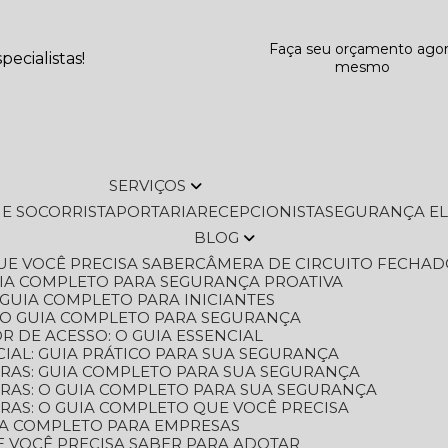
Faça seu orçamento ago
ecialistas!
mesmo
SERVIÇOS
L E SOCORRISTA
PORTARIA
RECEPCIONISTA
SEGURANÇA E
BLOG
QUE VOCÊ PRECISA SABER
CÂMERA DE CIRCUITO FECHAD
GUIA COMPLETO PARA SEGURANÇA PROATIVA
O GUIA COMPLETO PARA INICIANTES
 O GUIA COMPLETO PARA SEGURANÇA
 DE ACESSO: O GUIA ESSENCIAL
IAL: GUIA PRÁTICO PARA SUA SEGURANÇA
ORAS: GUIA COMPLETO PARA SUA SEGURANÇA
ORAS: O GUIA COMPLETO PARA SUA SEGURANÇA
RAS: O GUIA COMPLETO QUE VOCÊ PRECISA
UIA COMPLETO PARA EMPRESAS
E VOCÊ PRECISA SABER PARA ADOTAR