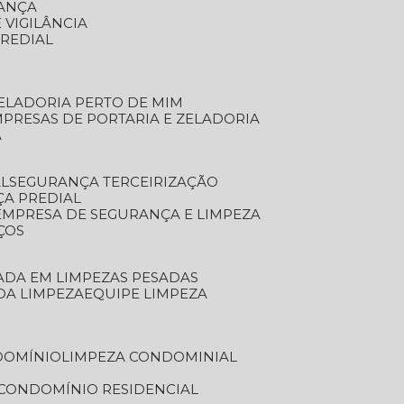
RANÇA
 VIGILÂNCIA
PREDIAL
ZELADORIA PERTO DE MIM
MPRESAS DE PORTARIA E ZELADORIA
A
AL
SEGURANÇA TERCEIRIZAÇÃO
ÇA PREDIAL
EMPRESA DE SEGURANÇA E LIMPEZA
ÇOS
ZADA EM LIMPEZAS PESADAS
 DA LIMPEZA
EQUIPE LIMPEZA
DOMÍNIO
LIMPEZA CONDOMINIAL
 CONDOMÍNIO RESIDENCIAL