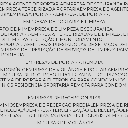
PRESA AGENTE DE PORTARIA
EMPRESA DE SEGURANÇA P
EMPRESA TERCEIRIZADA PORTARIA
EMPRESA DE AGENT
ARIA
EMPRESA PORTARIA
EMPRESA DE PORTARIA
EMPRESAS DE PORTARIA E LIMPEZA
ERTO DE MIM
EMPRESA DE LIMPEZA E SEGURANÇA
 DE PORTARIA
EMPRESAS TERCEIRIZADAS DE LIMPEZA E
S DE LIMPEZA RECEPÇÃO E MONITORAMENTO
DE PORTARIA
EMPRESAS PRESTADORAS DE SERVIÇOS DE 
EMPRESA DE PRESTAÇÃO DE SERVIÇOS DE LIMPEZA PA
E PORTARIA
EMPRESAS DE PORTARIA REMOTA
CONDOMÍNIO
EMPRESA DE VIGILÂNCIA E PORTARIA
EMPRE
A
EMPRESA DE RECEPÇÃO TERCEIRIZADA
TERCEIRIZAÇÃ
ISTEMA DE PORTARIA ELETRÔNICA PARA CONDOMÍNIOS
ÍNIOS RESIDENCIAIS
PORTARIA REMOTA PARA CONDOMÍ
EMPRESAS DE RECEPCIONISTAS
MÍNIOS
EMPRESA DE RECEPÇÃO PREDIAL
EMPRESA DE 
DE RECEPÇÃO
EMPRESA TERCEIRIZAÇÃO DE RECEPÇÃO
EMPRESAS TERCEIRIZADAS PARA RECEPCIONISTA
EMPRE
EMPRESAS DE VIGILÂNCIA