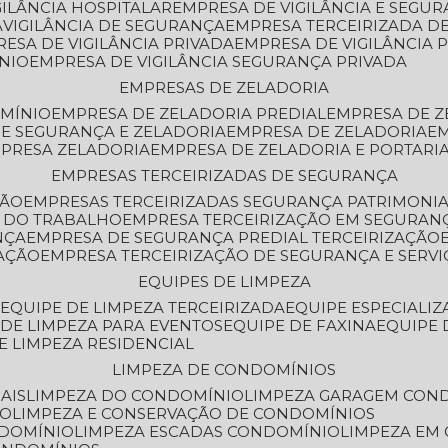
GILÂNCIA HOSPITALAR
EMPRESA DE VIGILÂNCIA E SEGU
A
VIGILÂNCIA DE SEGURANÇA
EMPRESA TERCEIRIZADA DE
RESA DE VIGILÂNCIA PRIVADA
EMPRESA DE VIGILÂNCIA 
ÔNIO
EMPRESA DE VIGILÂNCIA SEGURANÇA PRIVADA
EMPRESAS DE ZELADORIA
OMÍNIO
EMPRESA DE ZELADORIA PREDIAL
EMPRESA DE 
DE SEGURANÇA E ZELADORIA
EMPRESA DE ZELADORIA
E
MPRESA ZELADORIA
EMPRESA DE ZELADORIA E PORTARI
EMPRESAS TERCEIRIZADAS DE SEGURANÇA
ÇÃO
EMPRESAS TERCEIRIZADAS SEGURANÇA PATRIMONI
A DO TRABALHO
EMPRESA TERCEIRIZAÇÃO EM SEGURAN
NÇA
EMPRESA DE SEGURANÇA PREDIAL TERCEIRIZAÇÃO
ZAÇÃO
EMPRESA TERCEIRIZAÇÃO DE SEGURANÇA E SERVI
EQUIPES DE LIMPEZA
A
EQUIPE DE LIMPEZA TERCEIRIZADA
EQUIPE ESPECIALI
E DE LIMPEZA PARA EVENTOS
EQUIPE DE FAXINA
EQUIPE
DE LIMPEZA RESIDENCIAL
LIMPEZA DE CONDOMÍNIOS
AIS
LIMPEZA DO CONDOMÍNIO
LIMPEZA GARAGEM CON
IO
LIMPEZA E CONSERVAÇÃO DE CONDOMÍNIOS
NDOMÍNIO
LIMPEZA ESCADAS CONDOMÍNIO
LIMPEZA EM