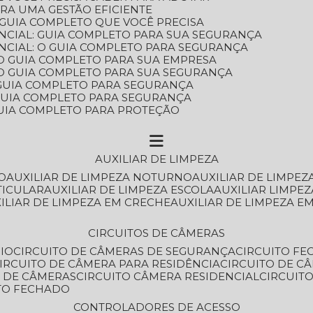
ARA UMA GESTÃO EFICIENTE
 GUIA COMPLETO QUE VOCÊ PRECISA
NCIAL: GUIA COMPLETO PARA SUA SEGURANÇA
NCIAL: O GUIA COMPLETO PARA SEGURANÇA
 O GUIA COMPLETO PARA SUA EMPRESA
: O GUIA COMPLETO PARA SUA SEGURANÇA
: GUIA COMPLETO PARA SEGURANÇA
: GUIA COMPLETO PARA SEGURANÇA
 GUIA COMPLETO PARA PROTEÇÃO
AUXILIAR DE LIMPEZA
O
AUXILIAR DE LIMPEZA NOTURNO
AUXILIAR DE LIMPEZ
TICULAR
AUXILIAR DE LIMPEZA ESCOLA
AUXILIAR LIMPEZ
XILIAR DE LIMPEZA EM CRECHE
AUXILIAR DE LIMPEZA E
CIRCUITOS DE CÂMERAS
IO
CIRCUITO DE CÂMERAS DE SEGURANÇA
CIRCUITO F
CIRCUITO DE CÂMERA PARA RESIDÊNCIA
CIRCUITO DE C
O DE CÂMERAS
CIRCUITO CÂMERA RESIDENCIAL
CIRCUI
ITO FECHADO
CONTROLADORES DE ACESSO