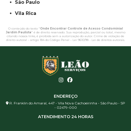
São Paulo
Vila Rica
O conteúdo do texto "
Onde Encontrar Controle de Acesso Condominial
Jardim Paulista
" é de direito reservado. Sua reprodução, parcial ou total, mesmo
citando nossos links, é proibida sem a autorização do autor. Crime de violação de
direito autoral – artigo 184 do Código Penal –
Lei 9610/98 - Lei de direitos autorais
.
ENDEREÇO
R. Franklin do Amaral, 447 - Vila Nova Cachoeirinha - São Paulo - SP
- 02479-000
ATENDIMENTO 24 HORAS