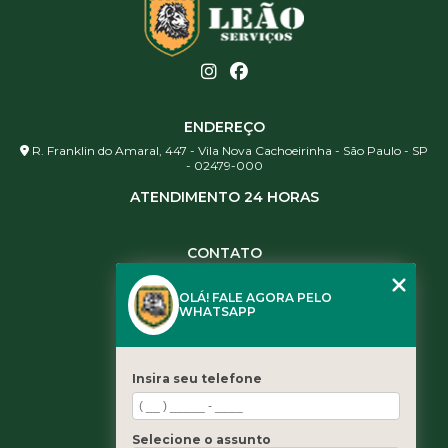
ENDEREÇO
R. Franklin do Amaral, 447 - Vila Nova Cachoeirinha - São Paulo - SP
- 02479-000
ATENDIMENTO 24 HORAS
CONTATO
(11) 3984-0344
OLÁ! FALE AGORA PELO
(11) 3461-5871
WHATSAPP
(11) 3984-0344
contato@leaoservicos.com.br
Insira seu telefone
MENU
Home
Selecione o assunto