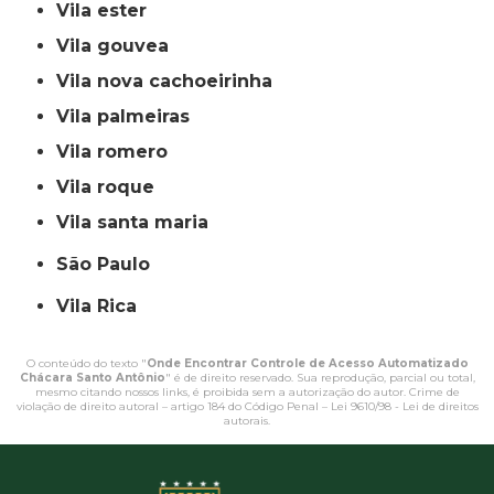
vila ester
vila gouvea
vila nova cachoeirinha
vila palmeiras
vila romero
vila roque
vila santa maria
São Paulo
Vila Rica
O conteúdo do texto "
Onde Encontrar Controle de Acesso Automatizado
Chácara Santo Antônio
" é de direito reservado. Sua reprodução, parcial ou total,
mesmo citando nossos links, é proibida sem a autorização do autor. Crime de
violação de direito autoral – artigo 184 do Código Penal –
Lei 9610/98 - Lei de direitos
autorais
.