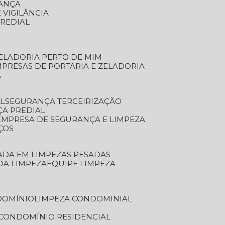
RANÇA
 VIGILÂNCIA
PREDIAL
ZELADORIA PERTO DE MIM
MPRESAS DE PORTARIA E ZELADORIA
A
AL
SEGURANÇA TERCEIRIZAÇÃO
ÇA PREDIAL
EMPRESA DE SEGURANÇA E LIMPEZA
ÇOS
ZADA EM LIMPEZAS PESADAS
 DA LIMPEZA
EQUIPE LIMPEZA
DOMÍNIO
LIMPEZA CONDOMINIAL
 CONDOMÍNIO RESIDENCIAL