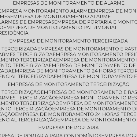
EMPRESAS DE MONITORAMENTO DE ALARME
EMPRESA MONITORAMENTO ALARME
EMPRESA DE MO
RMES
EMPRESA DE MONITORAMENTO ALARME
LARMES DE EMPRESAS
EMPRESA DE PORTARIA E MONI
TO
EMPRESA DE MONITORAMENTO PATRIMONIAL
RESIDÊNCIA
EMPRESAS DE MONITORAMENTO TERCEIRIZADA
 TERCEIRIZADA
EMPRESAS DE MONITORAMENTO E RAS
ARMES TERCEIRIZADA
EMPRESA MONITORAMENTO RESI
AMENTO TERCEIRIZADA
EMPRESA DE MONITORAMENTO 
ENTO TERCEIRIZADA
EMPRESA DE MONITORAMENTO DE
ZADA
EMPRESA DE MONITORAMENTO 24 HORAS TERCEI
ENCIAL TERCEIRIZADA
EMPRESA DE MONITORAMENTO E
EMPRESAS DE MONITORAMENTO TERCEIRIZAÇÃO
 TERCEIRIZAÇÃO
EMPRESAS DE MONITORAMENTO E RA
ARMES TERCEIRIZAÇÃO
EMPRESA MONITORAMENTO RES
AMENTO TERCEIRIZAÇÃO
EMPRESA DE MONITORAMENTO
ENTO TERCEIRIZAÇÃO
EMPRESA DE MONITORAMENTO D
ZAÇÃO
EMPRESA DE MONITORAMENTO 24 HORAS TERCE
ENCIAL TERCEIRIZAÇÃO
EMPRESA DE MONITORAMENTO 
EMPRESAS DE PORTARIA
PRESA DE PORTARIA PARA CONDOMÍNIOS
EMPRESA POR