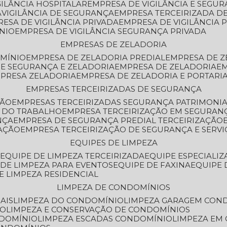
GILÂNCIA HOSPITALAR
EMPRESA DE VIGILÂNCIA E SEGU
A
VIGILÂNCIA DE SEGURANÇA
EMPRESA TERCEIRIZADA DE
RESA DE VIGILÂNCIA PRIVADA
EMPRESA DE VIGILÂNCIA 
ÔNIO
EMPRESA DE VIGILÂNCIA SEGURANÇA PRIVADA
EMPRESAS DE ZELADORIA
OMÍNIO
EMPRESA DE ZELADORIA PREDIAL
EMPRESA DE 
DE SEGURANÇA E ZELADORIA
EMPRESA DE ZELADORIA
E
MPRESA ZELADORIA
EMPRESA DE ZELADORIA E PORTARI
EMPRESAS TERCEIRIZADAS DE SEGURANÇA
ÇÃO
EMPRESAS TERCEIRIZADAS SEGURANÇA PATRIMONI
A DO TRABALHO
EMPRESA TERCEIRIZAÇÃO EM SEGURAN
NÇA
EMPRESA DE SEGURANÇA PREDIAL TERCEIRIZAÇÃO
ZAÇÃO
EMPRESA TERCEIRIZAÇÃO DE SEGURANÇA E SERVI
EQUIPES DE LIMPEZA
A
EQUIPE DE LIMPEZA TERCEIRIZADA
EQUIPE ESPECIALI
E DE LIMPEZA PARA EVENTOS
EQUIPE DE FAXINA
EQUIPE
DE LIMPEZA RESIDENCIAL
LIMPEZA DE CONDOMÍNIOS
AIS
LIMPEZA DO CONDOMÍNIO
LIMPEZA GARAGEM CON
IO
LIMPEZA E CONSERVAÇÃO DE CONDOMÍNIOS
NDOMÍNIO
LIMPEZA ESCADAS CONDOMÍNIO
LIMPEZA EM