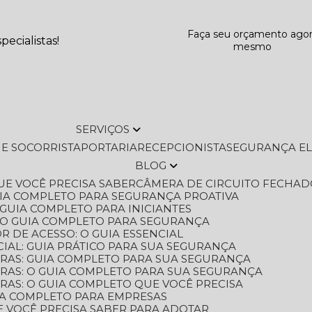
Faça seu orçamento ago
ecialistas!
mesmo
SERVIÇOS
L E SOCORRISTA
PORTARIA
RECEPCIONISTA
SEGURANÇA E
BLOG
QUE VOCÊ PRECISA SABER
CÂMERA DE CIRCUITO FECHAD
GUIA COMPLETO PARA SEGURANÇA PROATIVA
O GUIA COMPLETO PARA INICIANTES
 O GUIA COMPLETO PARA SEGURANÇA
 DE ACESSO: O GUIA ESSENCIAL
IAL: GUIA PRÁTICO PARA SUA SEGURANÇA
ORAS: GUIA COMPLETO PARA SUA SEGURANÇA
ORAS: O GUIA COMPLETO PARA SUA SEGURANÇA
RAS: O GUIA COMPLETO QUE VOCÊ PRECISA
UIA COMPLETO PARA EMPRESAS
E VOCÊ PRECISA SABER PARA ADOTAR