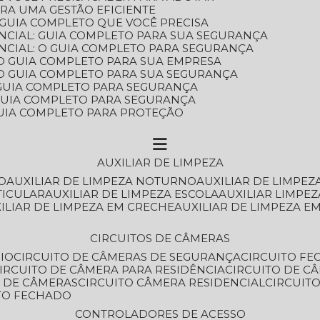
ARA UMA GESTÃO EFICIENTE
 GUIA COMPLETO QUE VOCÊ PRECISA
NCIAL: GUIA COMPLETO PARA SUA SEGURANÇA
NCIAL: O GUIA COMPLETO PARA SEGURANÇA
 O GUIA COMPLETO PARA SUA EMPRESA
: O GUIA COMPLETO PARA SUA SEGURANÇA
: GUIA COMPLETO PARA SEGURANÇA
: GUIA COMPLETO PARA SEGURANÇA
 GUIA COMPLETO PARA PROTEÇÃO
AUXILIAR DE LIMPEZA
O
AUXILIAR DE LIMPEZA NOTURNO
AUXILIAR DE LIMPEZ
TICULAR
AUXILIAR DE LIMPEZA ESCOLA
AUXILIAR LIMPEZ
XILIAR DE LIMPEZA EM CRECHE
AUXILIAR DE LIMPEZA E
CIRCUITOS DE CÂMERAS
IO
CIRCUITO DE CÂMERAS DE SEGURANÇA
CIRCUITO F
CIRCUITO DE CÂMERA PARA RESIDÊNCIA
CIRCUITO DE C
O DE CÂMERAS
CIRCUITO CÂMERA RESIDENCIAL
CIRCUI
ITO FECHADO
CONTROLADORES DE ACESSO