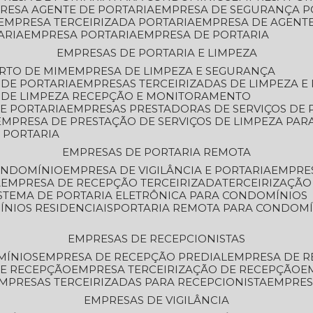
PRESA AGENTE DE PORTARIA
EMPRESA DE SEGURANÇA P
EMPRESA TERCEIRIZADA PORTARIA
EMPRESA DE AGENT
ARIA
EMPRESA PORTARIA
EMPRESA DE PORTARIA
EMPRESAS DE PORTARIA E LIMPEZA
ERTO DE MIM
EMPRESA DE LIMPEZA E SEGURANÇA
 DE PORTARIA
EMPRESAS TERCEIRIZADAS DE LIMPEZA E
S DE LIMPEZA RECEPÇÃO E MONITORAMENTO
DE PORTARIA
EMPRESAS PRESTADORAS DE SERVIÇOS DE 
EMPRESA DE PRESTAÇÃO DE SERVIÇOS DE LIMPEZA PA
E PORTARIA
EMPRESAS DE PORTARIA REMOTA
CONDOMÍNIO
EMPRESA DE VIGILÂNCIA E PORTARIA
EMPRE
A
EMPRESA DE RECEPÇÃO TERCEIRIZADA
TERCEIRIZAÇÃ
ISTEMA DE PORTARIA ELETRÔNICA PARA CONDOMÍNIOS
ÍNIOS RESIDENCIAIS
PORTARIA REMOTA PARA CONDOMÍ
EMPRESAS DE RECEPCIONISTAS
MÍNIOS
EMPRESA DE RECEPÇÃO PREDIAL
EMPRESA DE 
DE RECEPÇÃO
EMPRESA TERCEIRIZAÇÃO DE RECEPÇÃO
EMPRESAS TERCEIRIZADAS PARA RECEPCIONISTA
EMPRE
EMPRESAS DE VIGILÂNCIA