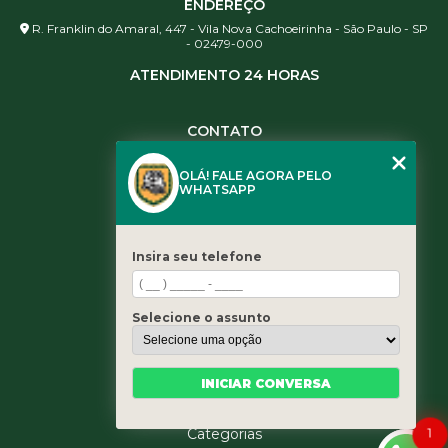
ENDEREÇO
R. Franklin do Amaral, 447 - Vila Nova Cachoeirinha - São Paulo - SP
- 02479-000
ATENDIMENTO 24 HORAS
CONTATO
(11) 3984-0344
OLÁ! FALE AGORA PELO
(11) 3461-5871
WHATSAPP
(11) 3984-0344
contato@leaoservicos.com.br
Insira seu telefone
MENU
Home
Selecione o assunto
Quem somos
Serviços
Blog
INICIAR CONVERSA
Contato
1
Categorias