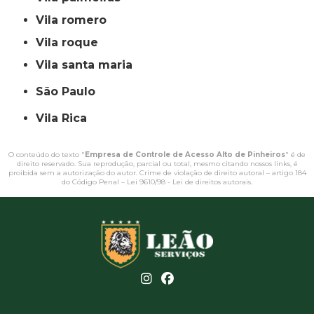
vila romero
vila roque
vila santa maria
São Paulo
Vila Rica
O conteúdo do texto "
Empresa de Controle de Acesso Alto de Pinheiros
" é de
direito reservado. Sua reprodução, parcial ou total, mesmo citando nossos links, é
proibida sem a autorização do autor. Crime de violação de direito autoral – artigo 184
do Código Penal –
Lei 9610/98 - Lei de direitos autorais
.