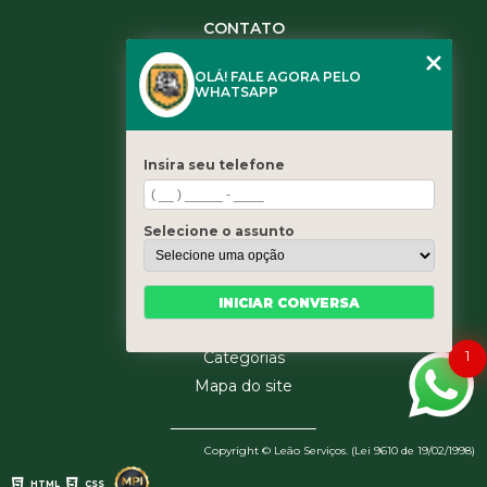
CONTATO
(11) 3984-0344
OLÁ! FALE AGORA PELO
(11) 3461-5871
WHATSAPP
(11) 3984-0344
contato@leaoservicos.com.br
Insira seu telefone
MENU
Home
Selecione o assunto
Quem somos
Serviços
Blog
INICIAR CONVERSA
Contato
1
Categorias
Mapa do site
Copyright © Leão Serviços. (Lei 9610 de 19/02/1998)
HTML
CSS