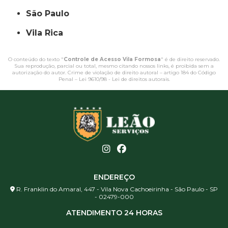
São Paulo
Vila Rica
O conteúdo do texto "
Controle de Acesso Vila Formosa
" é de direito reservado.
Sua reprodução, parcial ou total, mesmo citando nossos links, é proibida sem a
autorização do autor. Crime de violação de direito autoral – artigo 184 do Código
Penal –
Lei 9610/98 - Lei de direitos autorais
.
ENDEREÇO
R. Franklin do Amaral, 447 - Vila Nova Cachoeirinha - São Paulo - SP
- 02479-000
ATENDIMENTO 24 HORAS