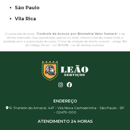
São Paulo
Vila Rica
O conteúdo do texto "
Controle de Acesso por Biometria Valor Sumaré
" é de
direito reservado. Sua reprodução, parcial ou total, mesmo citando nossos links, é
proibida sem a autorização do autor. Crime de violação de direito autoral – artigo 184
do Código Penal –
Lei 9610/98 - Lei de direitos autorais
.
ENDEREÇO
R. Franklin do Amaral, 447 - Vila Nova Cachoeirinha - São Paulo - SP
- 02479-000
ATENDIMENTO 24 HORAS