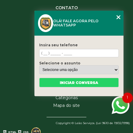
CONTATO
(11) 3984-0344
OLÁ! FALE AGORA PELO
(11) 3461-5871
WHATSAPP
(11) 3984-0344
contato@leaoservicos.com.br
Insira seu telefone
MENU
Home
Selecione o assunto
Quem somos
Serviços
Blog
INICIAR CONVERSA
Contato
1
Categorias
Mapa do site
Copyright © Leão Serviços. (Lei 9610 de 19/02/1998)
HTML
CSS