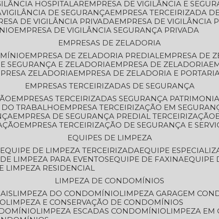
GILÂNCIA HOSPITALAR
EMPRESA DE VIGILÂNCIA E SEGU
A
VIGILÂNCIA DE SEGURANÇA
EMPRESA TERCEIRIZADA DE
RESA DE VIGILÂNCIA PRIVADA
EMPRESA DE VIGILÂNCIA 
ÔNIO
EMPRESA DE VIGILÂNCIA SEGURANÇA PRIVADA
EMPRESAS DE ZELADORIA
OMÍNIO
EMPRESA DE ZELADORIA PREDIAL
EMPRESA DE 
DE SEGURANÇA E ZELADORIA
EMPRESA DE ZELADORIA
E
MPRESA ZELADORIA
EMPRESA DE ZELADORIA E PORTARI
EMPRESAS TERCEIRIZADAS DE SEGURANÇA
ÇÃO
EMPRESAS TERCEIRIZADAS SEGURANÇA PATRIMONI
A DO TRABALHO
EMPRESA TERCEIRIZAÇÃO EM SEGURAN
NÇA
EMPRESA DE SEGURANÇA PREDIAL TERCEIRIZAÇÃO
ZAÇÃO
EMPRESA TERCEIRIZAÇÃO DE SEGURANÇA E SERVI
EQUIPES DE LIMPEZA
A
EQUIPE DE LIMPEZA TERCEIRIZADA
EQUIPE ESPECIALI
E DE LIMPEZA PARA EVENTOS
EQUIPE DE FAXINA
EQUIPE
DE LIMPEZA RESIDENCIAL
LIMPEZA DE CONDOMÍNIOS
AIS
LIMPEZA DO CONDOMÍNIO
LIMPEZA GARAGEM CON
IO
LIMPEZA E CONSERVAÇÃO DE CONDOMÍNIOS
NDOMÍNIO
LIMPEZA ESCADAS CONDOMÍNIO
LIMPEZA EM