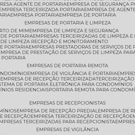
PRESA AGENTE DE PORTARIA
EMPRESA DE SEGURANÇA P
EMPRESA TERCEIRIZADA PORTARIA
EMPRESA DE AGENT
ARIA
EMPRESA PORTARIA
EMPRESA DE PORTARIA
EMPRESAS DE PORTARIA E LIMPEZA
ERTO DE MIM
EMPRESA DE LIMPEZA E SEGURANÇA
 DE PORTARIA
EMPRESAS TERCEIRIZADAS DE LIMPEZA E
S DE LIMPEZA RECEPÇÃO E MONITORAMENTO
DE PORTARIA
EMPRESAS PRESTADORAS DE SERVIÇOS DE 
EMPRESA DE PRESTAÇÃO DE SERVIÇOS DE LIMPEZA PA
E PORTARIA
EMPRESAS DE PORTARIA REMOTA
CONDOMÍNIO
EMPRESA DE VIGILÂNCIA E PORTARIA
EMPRE
A
EMPRESA DE RECEPÇÃO TERCEIRIZADA
TERCEIRIZAÇÃ
ISTEMA DE PORTARIA ELETRÔNICA PARA CONDOMÍNIOS
ÍNIOS RESIDENCIAIS
PORTARIA REMOTA PARA CONDOMÍ
EMPRESAS DE RECEPCIONISTAS
MÍNIOS
EMPRESA DE RECEPÇÃO PREDIAL
EMPRESA DE 
DE RECEPÇÃO
EMPRESA TERCEIRIZAÇÃO DE RECEPÇÃO
EMPRESAS TERCEIRIZADAS PARA RECEPCIONISTA
EMPRE
EMPRESAS DE VIGILÂNCIA