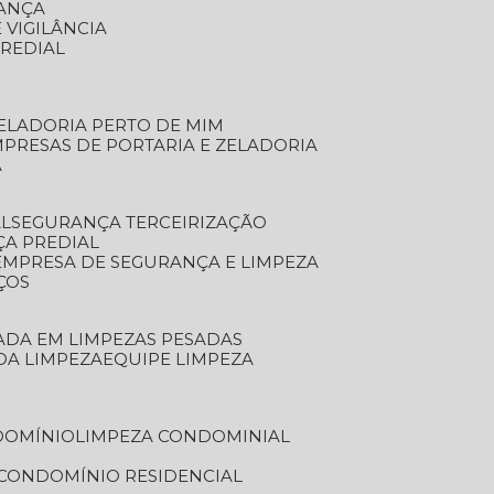
RANÇA
 VIGILÂNCIA
PREDIAL
ZELADORIA PERTO DE MIM
MPRESAS DE PORTARIA E ZELADORIA
A
AL
SEGURANÇA TERCEIRIZAÇÃO
ÇA PREDIAL
EMPRESA DE SEGURANÇA E LIMPEZA
ÇOS
ZADA EM LIMPEZAS PESADAS
 DA LIMPEZA
EQUIPE LIMPEZA
DOMÍNIO
LIMPEZA CONDOMINIAL
 CONDOMÍNIO RESIDENCIAL