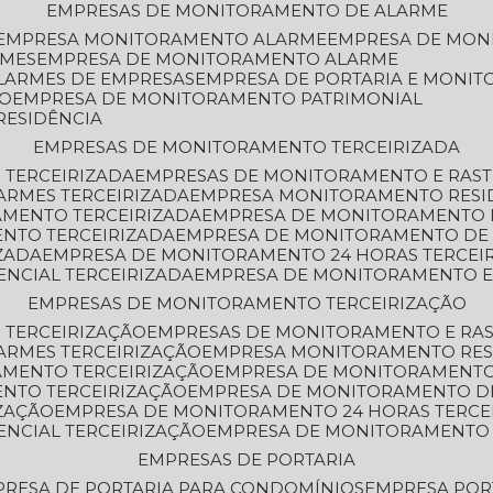
EMPRESAS DE MONITORAMENTO DE ALARME
EMPRESA MONITORAMENTO ALARME
EMPRESA DE MO
RMES
EMPRESA DE MONITORAMENTO ALARME
LARMES DE EMPRESAS
EMPRESA DE PORTARIA E MONI
TO
EMPRESA DE MONITORAMENTO PATRIMONIAL
RESIDÊNCIA
EMPRESAS DE MONITORAMENTO TERCEIRIZADA
 TERCEIRIZADA
EMPRESAS DE MONITORAMENTO E RAS
ARMES TERCEIRIZADA
EMPRESA MONITORAMENTO RESI
AMENTO TERCEIRIZADA
EMPRESA DE MONITORAMENTO 
ENTO TERCEIRIZADA
EMPRESA DE MONITORAMENTO DE
ZADA
EMPRESA DE MONITORAMENTO 24 HORAS TERCEI
ENCIAL TERCEIRIZADA
EMPRESA DE MONITORAMENTO E
EMPRESAS DE MONITORAMENTO TERCEIRIZAÇÃO
 TERCEIRIZAÇÃO
EMPRESAS DE MONITORAMENTO E RA
ARMES TERCEIRIZAÇÃO
EMPRESA MONITORAMENTO RES
AMENTO TERCEIRIZAÇÃO
EMPRESA DE MONITORAMENTO
ENTO TERCEIRIZAÇÃO
EMPRESA DE MONITORAMENTO D
ZAÇÃO
EMPRESA DE MONITORAMENTO 24 HORAS TERCE
ENCIAL TERCEIRIZAÇÃO
EMPRESA DE MONITORAMENTO 
EMPRESAS DE PORTARIA
PRESA DE PORTARIA PARA CONDOMÍNIOS
EMPRESA POR