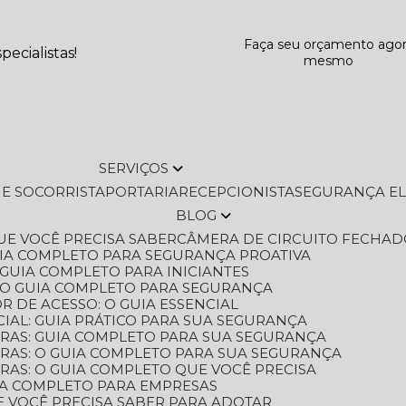
Faça seu orçamento ago
ecialistas!
mesmo
SERVIÇOS
L E SOCORRISTA
PORTARIA
RECEPCIONISTA
SEGURANÇA E
BLOG
QUE VOCÊ PRECISA SABER
CÂMERA DE CIRCUITO FECHAD
GUIA COMPLETO PARA SEGURANÇA PROATIVA
O GUIA COMPLETO PARA INICIANTES
 O GUIA COMPLETO PARA SEGURANÇA
 DE ACESSO: O GUIA ESSENCIAL
IAL: GUIA PRÁTICO PARA SUA SEGURANÇA
ORAS: GUIA COMPLETO PARA SUA SEGURANÇA
ORAS: O GUIA COMPLETO PARA SUA SEGURANÇA
RAS: O GUIA COMPLETO QUE VOCÊ PRECISA
UIA COMPLETO PARA EMPRESAS
E VOCÊ PRECISA SABER PARA ADOTAR