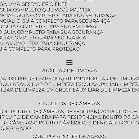
ARA UMA GESTÃO EFICIENTE
 GUIA COMPLETO QUE VOCÊ PRECISA
NCIAL: GUIA COMPLETO PARA SUA SEGURANÇA
NCIAL: O GUIA COMPLETO PARA SEGURANÇA
 O GUIA COMPLETO PARA SUA EMPRESA
: O GUIA COMPLETO PARA SUA SEGURANÇA
: GUIA COMPLETO PARA SEGURANÇA
: GUIA COMPLETO PARA SEGURANÇA
 GUIA COMPLETO PARA PROTEÇÃO
AUXILIAR DE LIMPEZA
O
AUXILIAR DE LIMPEZA NOTURNO
AUXILIAR DE LIMPEZ
TICULAR
AUXILIAR DE LIMPEZA ESCOLA
AUXILIAR LIMPEZ
XILIAR DE LIMPEZA EM CRECHE
AUXILIAR DE LIMPEZA E
CIRCUITOS DE CÂMERAS
IO
CIRCUITO DE CÂMERAS DE SEGURANÇA
CIRCUITO F
CIRCUITO DE CÂMERA PARA RESIDÊNCIA
CIRCUITO DE C
O DE CÂMERAS
CIRCUITO CÂMERA RESIDENCIAL
CIRCUI
ITO FECHADO
CONTROLADORES DE ACESSO