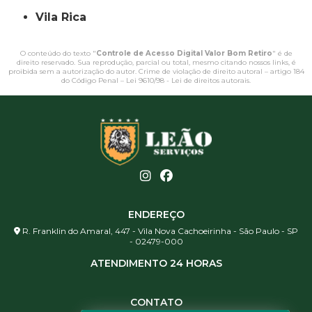
Vila Rica
O conteúdo do texto "
Controle de Acesso Digital Valor Bom Retiro
" é de
direito reservado. Sua reprodução, parcial ou total, mesmo citando nossos links, é
proibida sem a autorização do autor. Crime de violação de direito autoral – artigo 184
do Código Penal –
Lei 9610/98 - Lei de direitos autorais
.
ENDEREÇO
R. Franklin do Amaral, 447 - Vila Nova Cachoeirinha - São Paulo - SP
- 02479-000
ATENDIMENTO 24 HORAS
CONTATO