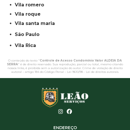
vila romero
vila roque
vila santa maria
São Paulo
Vila Rica
O conteúdo do texto "
Controle de Acesso Condomínio Valor ALDEIA DA
SERRA
" é de direito reservado. Sua reprodução, parcial ou total, mesmo citando
nossos links, é proibida sem a autorização do autor. Crime de violação de direito
autoral – artigo 184 do Código Penal –
Lei 9610/98 - Lei de direitos autorais
.
ENDEREÇO