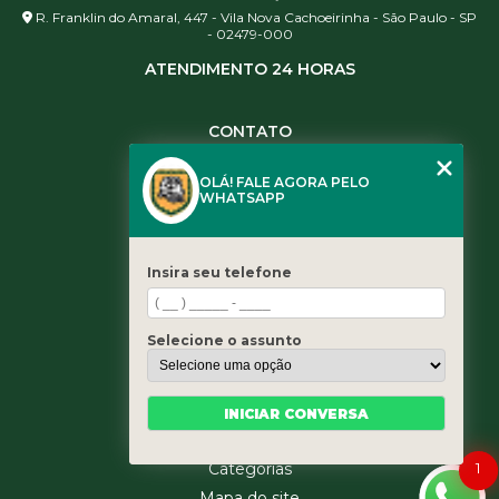
R. Franklin do Amaral, 447 - Vila Nova Cachoeirinha - São Paulo - SP
- 02479-000
ATENDIMENTO 24 HORAS
CONTATO
(11) 3984-0344
OLÁ! FALE AGORA PELO
(11) 3461-5871
WHATSAPP
(11) 3984-0344
contato@leaoservicos.com.br
Insira seu telefone
MENU
Home
Selecione o assunto
Quem somos
Serviços
Blog
INICIAR CONVERSA
Contato
1
Categorias
Mapa do site