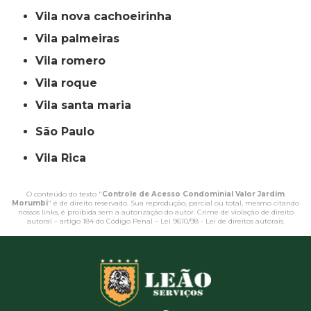
vila nova cachoeirinha
vila palmeiras
vila romero
vila roque
vila santa maria
São Paulo
Vila Rica
O conteúdo do texto "
Controle de Acesso Condominial Valor Jardim
Morumbi
" é de direito reservado. Sua reprodução, parcial ou total, mesmo citando
nossos links, é proibida sem a autorização do autor. Crime de violação de direito
autoral – artigo 184 do Código Penal –
Lei 9610/98 - Lei de direitos autorais
.