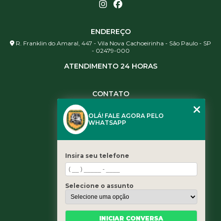
ENDEREÇO
R. Franklin do Amaral, 447 - Vila Nova Cachoeirinha - São Paulo - SP
- 02479-000
ATENDIMENTO 24 HORAS
CONTATO
(11) 3984-0344
OLÁ! FALE AGORA PELO
(11) 3461-5871
WHATSAPP
(11) 3984-0344
contato@leaoservicos.com.br
Insira seu telefone
MENU
Home
Selecione o assunto
Quem somos
Serviços
Blog
INICIAR CONVERSA