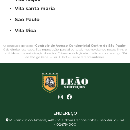
vila santa maria
São Paulo
Vila Rica
O conteúdo do texto "
Controle de Acesso Condominial Centro de São Paulo
"
é de direito reservado. Sua reprodução, parcial ou total, mesmo citando nossos links, é
proibida sem a autorização do autor. Crime de violação de direito autoral – artigo 184
do Código Penal –
Lei 9610/98 - Lei de direitos autorais
.
ENDEREÇO
R. Franklin do Amaral, 447 - Vila Nova Cachoeirinha - São Paulo - SP
- 02479-000