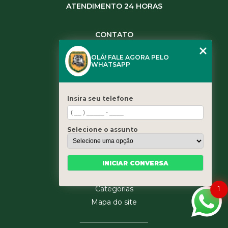
ATENDIMENTO 24 HORAS
CONTATO
(11) 3984-0344
OLÁ! FALE AGORA PELO
(11) 3461-5871
WHATSAPP
(11) 3984-0344
contato@leaoservicos.com.br
Insira seu telefone
MENU
Home
Selecione o assunto
Quem somos
Serviços
Blog
INICIAR CONVERSA
Contato
1
Categorias
Mapa do site