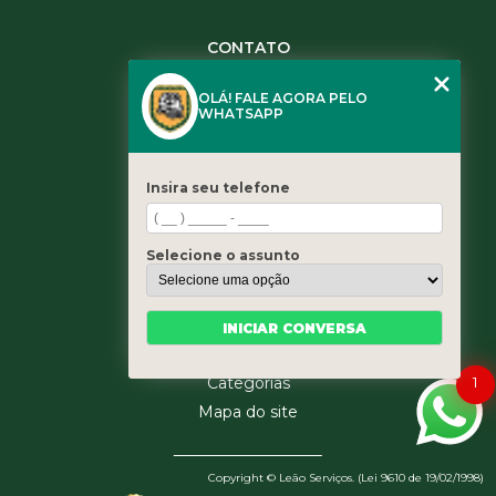
CONTATO
(11) 3984-0344
OLÁ! FALE AGORA PELO
(11) 3461-5871
WHATSAPP
(11) 3984-0344
contato@leaoservicos.com.br
Insira seu telefone
MENU
Home
Selecione o assunto
Quem somos
Serviços
Blog
INICIAR CONVERSA
Contato
1
Categorias
Mapa do site
Copyright © Leão Serviços. (Lei 9610 de 19/02/1998)