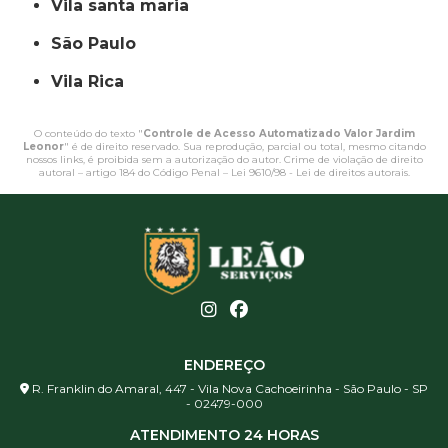
vila santa maria
São Paulo
Vila Rica
O conteúdo do texto "
Controle de Acesso Automatizado Valor Jardim
Leonor
" é de direito reservado. Sua reprodução, parcial ou total, mesmo citando
nossos links, é proibida sem a autorização do autor. Crime de violação de direito
autoral – artigo 184 do Código Penal –
Lei 9610/98 - Lei de direitos autorais
.
ENDEREÇO
R. Franklin do Amaral, 447 - Vila Nova Cachoeirinha - São Paulo - SP
- 02479-000
ATENDIMENTO 24 HORAS