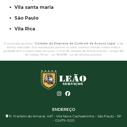
vila santa maria
São Paulo
Vila Rica
O conteúdo do texto "
Contato de Empresa de Controle de Acesso Lapa
" é de
direito reservado. Sua reprodução, parcial ou total, mesmo citando nossos links, é
proibida sem a autorização do autor. Crime de violação de direito autoral – artigo 184
do Código Penal –
Lei 9610/98 - Lei de direitos autorais
.
ENDEREÇO
R. Franklin do Amaral, 447 - Vila Nova Cachoeirinha - São Paulo - SP
- 02479-000