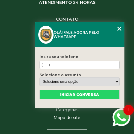
ATENDIMENTO 24 HORAS
CONTATO
(11) 3984-0344
OLÁ! FALE AGORA PELO
(11) 3461-5871
WHATSAPP
(11) 3984-0344
contato@leaoservicos.com.br
Insira seu telefone
MENU
Home
Selecione o assunto
Quem somos
Serviços
Blog
INICIAR CONVERSA
Contato
1
Categorias
Mapa do site