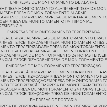
EMPRESAS DE MONITORAMENTO DE ALARME
EMPRESA MONITORAMENTO ALARME
EMPRESA DE MO
RMES
EMPRESA DE MONITORAMENTO ALARME
LARMES DE EMPRESAS
EMPRESA DE PORTARIA E MONI
TO
EMPRESA DE MONITORAMENTO PATRIMONIAL
RESIDÊNCIA
EMPRESAS DE MONITORAMENTO TERCEIRIZADA
 TERCEIRIZADA
EMPRESAS DE MONITORAMENTO E RAS
ARMES TERCEIRIZADA
EMPRESA MONITORAMENTO RESI
AMENTO TERCEIRIZADA
EMPRESA DE MONITORAMENTO 
ENTO TERCEIRIZADA
EMPRESA DE MONITORAMENTO DE
ZADA
EMPRESA DE MONITORAMENTO 24 HORAS TERCEI
ENCIAL TERCEIRIZADA
EMPRESA DE MONITORAMENTO E
EMPRESAS DE MONITORAMENTO TERCEIRIZAÇÃO
 TERCEIRIZAÇÃO
EMPRESAS DE MONITORAMENTO E RA
ARMES TERCEIRIZAÇÃO
EMPRESA MONITORAMENTO RES
AMENTO TERCEIRIZAÇÃO
EMPRESA DE MONITORAMENTO
ENTO TERCEIRIZAÇÃO
EMPRESA DE MONITORAMENTO D
ZAÇÃO
EMPRESA DE MONITORAMENTO 24 HORAS TERCE
ENCIAL TERCEIRIZAÇÃO
EMPRESA DE MONITORAMENTO 
EMPRESAS DE PORTARIA
PRESA DE PORTARIA PARA CONDOMÍNIOS
EMPRESA POR