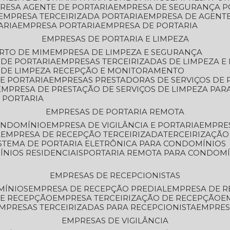
PRESA AGENTE DE PORTARIA
EMPRESA DE SEGURANÇA P
EMPRESA TERCEIRIZADA PORTARIA
EMPRESA DE AGENT
ARIA
EMPRESA PORTARIA
EMPRESA DE PORTARIA
EMPRESAS DE PORTARIA E LIMPEZA
ERTO DE MIM
EMPRESA DE LIMPEZA E SEGURANÇA
 DE PORTARIA
EMPRESAS TERCEIRIZADAS DE LIMPEZA E
S DE LIMPEZA RECEPÇÃO E MONITORAMENTO
DE PORTARIA
EMPRESAS PRESTADORAS DE SERVIÇOS DE 
EMPRESA DE PRESTAÇÃO DE SERVIÇOS DE LIMPEZA PA
E PORTARIA
EMPRESAS DE PORTARIA REMOTA
CONDOMÍNIO
EMPRESA DE VIGILÂNCIA E PORTARIA
EMPRE
A
EMPRESA DE RECEPÇÃO TERCEIRIZADA
TERCEIRIZAÇÃ
ISTEMA DE PORTARIA ELETRÔNICA PARA CONDOMÍNIOS
ÍNIOS RESIDENCIAIS
PORTARIA REMOTA PARA CONDOMÍ
EMPRESAS DE RECEPCIONISTAS
MÍNIOS
EMPRESA DE RECEPÇÃO PREDIAL
EMPRESA DE 
DE RECEPÇÃO
EMPRESA TERCEIRIZAÇÃO DE RECEPÇÃO
EMPRESAS TERCEIRIZADAS PARA RECEPCIONISTA
EMPRE
EMPRESAS DE VIGILÂNCIA