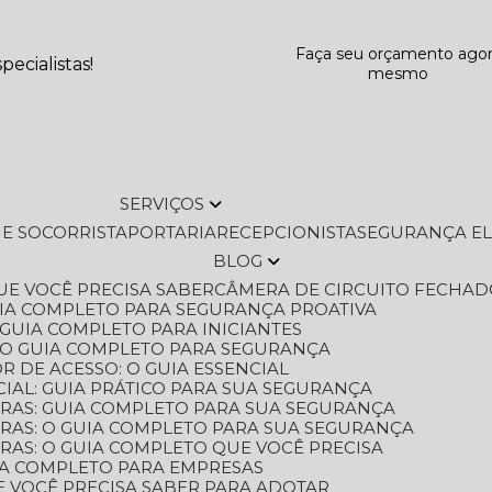
Faça seu orçamento ago
ecialistas!
mesmo
SERVIÇOS
L E SOCORRISTA
PORTARIA
RECEPCIONISTA
SEGURANÇA E
BLOG
QUE VOCÊ PRECISA SABER
CÂMERA DE CIRCUITO FECHAD
GUIA COMPLETO PARA SEGURANÇA PROATIVA
O GUIA COMPLETO PARA INICIANTES
 O GUIA COMPLETO PARA SEGURANÇA
 DE ACESSO: O GUIA ESSENCIAL
IAL: GUIA PRÁTICO PARA SUA SEGURANÇA
ORAS: GUIA COMPLETO PARA SUA SEGURANÇA
ORAS: O GUIA COMPLETO PARA SUA SEGURANÇA
RAS: O GUIA COMPLETO QUE VOCÊ PRECISA
UIA COMPLETO PARA EMPRESAS
E VOCÊ PRECISA SABER PARA ADOTAR