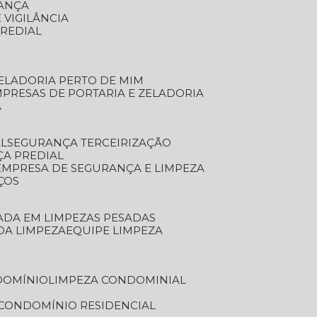
RANÇA
 VIGILÂNCIA
PREDIAL
ZELADORIA PERTO DE MIM
MPRESAS DE PORTARIA E ZELADORIA
A
AL
SEGURANÇA TERCEIRIZAÇÃO
ÇA PREDIAL
EMPRESA DE SEGURANÇA E LIMPEZA
ÇOS
ZADA EM LIMPEZAS PESADAS
 DA LIMPEZA
EQUIPE LIMPEZA
DOMÍNIO
LIMPEZA CONDOMINIAL
 CONDOMÍNIO RESIDENCIAL