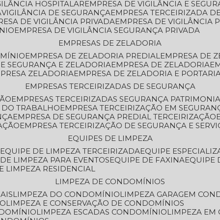
GILÂNCIA HOSPITALAR
EMPRESA DE VIGILÂNCIA E SEGU
A
VIGILÂNCIA DE SEGURANÇA
EMPRESA TERCEIRIZADA DE
RESA DE VIGILÂNCIA PRIVADA
EMPRESA DE VIGILÂNCIA 
ÔNIO
EMPRESA DE VIGILÂNCIA SEGURANÇA PRIVADA
EMPRESAS DE ZELADORIA
OMÍNIO
EMPRESA DE ZELADORIA PREDIAL
EMPRESA DE 
DE SEGURANÇA E ZELADORIA
EMPRESA DE ZELADORIA
E
MPRESA ZELADORIA
EMPRESA DE ZELADORIA E PORTARI
EMPRESAS TERCEIRIZADAS DE SEGURANÇA
ÇÃO
EMPRESAS TERCEIRIZADAS SEGURANÇA PATRIMONI
A DO TRABALHO
EMPRESA TERCEIRIZAÇÃO EM SEGURAN
NÇA
EMPRESA DE SEGURANÇA PREDIAL TERCEIRIZAÇÃO
ZAÇÃO
EMPRESA TERCEIRIZAÇÃO DE SEGURANÇA E SERVI
EQUIPES DE LIMPEZA
A
EQUIPE DE LIMPEZA TERCEIRIZADA
EQUIPE ESPECIALI
E DE LIMPEZA PARA EVENTOS
EQUIPE DE FAXINA
EQUIPE
DE LIMPEZA RESIDENCIAL
LIMPEZA DE CONDOMÍNIOS
AIS
LIMPEZA DO CONDOMÍNIO
LIMPEZA GARAGEM CON
IO
LIMPEZA E CONSERVAÇÃO DE CONDOMÍNIOS
NDOMÍNIO
LIMPEZA ESCADAS CONDOMÍNIO
LIMPEZA EM