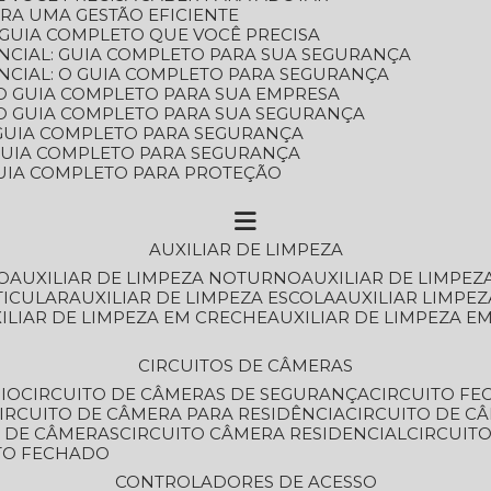
ARA UMA GESTÃO EFICIENTE
 GUIA COMPLETO QUE VOCÊ PRECISA
NCIAL: GUIA COMPLETO PARA SUA SEGURANÇA
NCIAL: O GUIA COMPLETO PARA SEGURANÇA
 O GUIA COMPLETO PARA SUA EMPRESA
: O GUIA COMPLETO PARA SUA SEGURANÇA
: GUIA COMPLETO PARA SEGURANÇA
: GUIA COMPLETO PARA SEGURANÇA
 GUIA COMPLETO PARA PROTEÇÃO
AUXILIAR DE LIMPEZA
O
AUXILIAR DE LIMPEZA NOTURNO
AUXILIAR DE LIMPEZ
TICULAR
AUXILIAR DE LIMPEZA ESCOLA
AUXILIAR LIMPEZ
XILIAR DE LIMPEZA EM CRECHE
AUXILIAR DE LIMPEZA E
CIRCUITOS DE CÂMERAS
IO
CIRCUITO DE CÂMERAS DE SEGURANÇA
CIRCUITO F
CIRCUITO DE CÂMERA PARA RESIDÊNCIA
CIRCUITO DE C
O DE CÂMERAS
CIRCUITO CÂMERA RESIDENCIAL
CIRCUI
ITO FECHADO
CONTROLADORES DE ACESSO