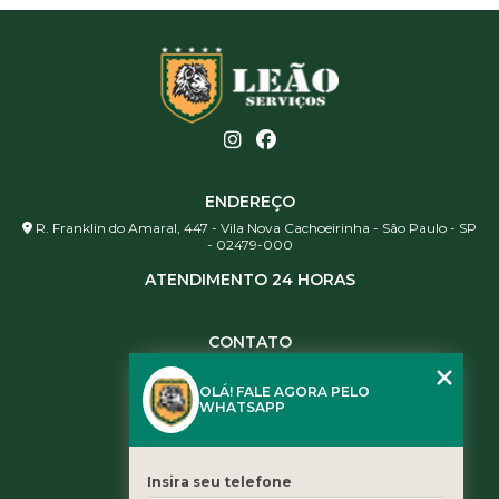
ENDEREÇO
R. Franklin do Amaral, 447 - Vila Nova Cachoeirinha - São Paulo - SP
- 02479-000
ATENDIMENTO 24 HORAS
CONTATO
(11) 3984-0344
OLÁ! FALE AGORA PELO
(11) 3461-5871
WHATSAPP
(11) 3984-0344
contato@leaoservicos.com.br
Insira seu telefone