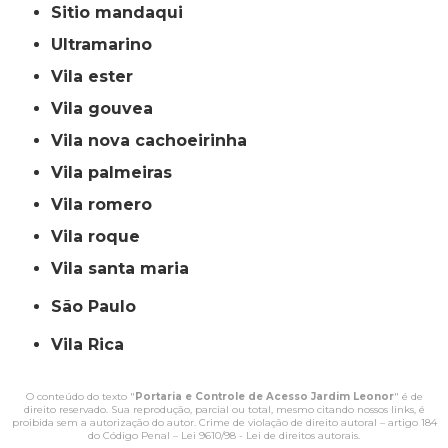
sitio mandaqui
ultramarino
vila ester
vila gouvea
vila nova cachoeirinha
vila palmeiras
vila romero
vila roque
vila santa maria
São Paulo
Vila Rica
O conteúdo do texto "
Portaria e Controle de Acesso Jardim Leonor
" é de
direito reservado. Sua reprodução, parcial ou total, mesmo citando nossos links, é
proibida sem a autorização do autor. Crime de violação de direito autoral – artigo 184
do Código Penal –
Lei 9610/98 - Lei de direitos autorais
.