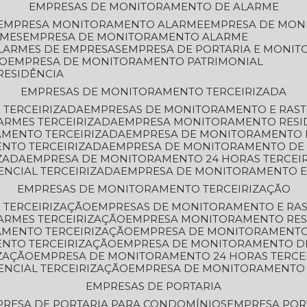
EMPRESAS DE MONITORAMENTO DE ALARME
EMPRESA MONITORAMENTO ALARME
EMPRESA DE MO
RMES
EMPRESA DE MONITORAMENTO ALARME
LARMES DE EMPRESAS
EMPRESA DE PORTARIA E MONI
TO
EMPRESA DE MONITORAMENTO PATRIMONIAL
RESIDÊNCIA
EMPRESAS DE MONITORAMENTO TERCEIRIZADA
 TERCEIRIZADA
EMPRESAS DE MONITORAMENTO E RAS
ARMES TERCEIRIZADA
EMPRESA MONITORAMENTO RESI
AMENTO TERCEIRIZADA
EMPRESA DE MONITORAMENTO 
ENTO TERCEIRIZADA
EMPRESA DE MONITORAMENTO DE
ZADA
EMPRESA DE MONITORAMENTO 24 HORAS TERCEI
ENCIAL TERCEIRIZADA
EMPRESA DE MONITORAMENTO E
EMPRESAS DE MONITORAMENTO TERCEIRIZAÇÃO
 TERCEIRIZAÇÃO
EMPRESAS DE MONITORAMENTO E RA
ARMES TERCEIRIZAÇÃO
EMPRESA MONITORAMENTO RES
AMENTO TERCEIRIZAÇÃO
EMPRESA DE MONITORAMENTO
ENTO TERCEIRIZAÇÃO
EMPRESA DE MONITORAMENTO D
ZAÇÃO
EMPRESA DE MONITORAMENTO 24 HORAS TERCE
ENCIAL TERCEIRIZAÇÃO
EMPRESA DE MONITORAMENTO 
EMPRESAS DE PORTARIA
PRESA DE PORTARIA PARA CONDOMÍNIOS
EMPRESA POR