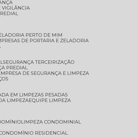
RANÇA
 VIGILÂNCIA
PREDIAL
ZELADORIA PERTO DE MIM
MPRESAS DE PORTARIA E ZELADORIA
A
AL
SEGURANÇA TERCEIRIZAÇÃO
ÇA PREDIAL
EMPRESA DE SEGURANÇA E LIMPEZA
ÇOS
ZADA EM LIMPEZAS PESADAS
 DA LIMPEZA
EQUIPE LIMPEZA
DOMÍNIO
LIMPEZA CONDOMINIAL
 CONDOMÍNIO RESIDENCIAL