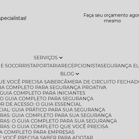
Faça seu orçamento ago
ecialistas!
mesmo
SERVIÇOS
L E SOCORRISTA
PORTARIA
RECEPCIONISTA
SEGURANÇA E
BLOG
QUE VOCÊ PRECISA SABER
CÂMERA DE CIRCUITO FECHAD
GUIA COMPLETO PARA SEGURANÇA PROATIVA
O GUIA COMPLETO PARA INICIANTES
 O GUIA COMPLETO PARA SEGURANÇA
 DE ACESSO: O GUIA ESSENCIAL
IAL: GUIA PRÁTICO PARA SUA SEGURANÇA
ORAS: GUIA COMPLETO PARA SUA SEGURANÇA
ORAS: O GUIA COMPLETO PARA SUA SEGURANÇA
RAS: O GUIA COMPLETO QUE VOCÊ PRECISA
UIA COMPLETO PARA EMPRESAS
E VOCÊ PRECISA SABER PARA ADOTAR