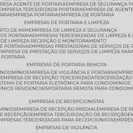
PRESA AGENTE DE PORTARIA
EMPRESA DE SEGURANÇA P
EMPRESA TERCEIRIZADA PORTARIA
EMPRESA DE AGENT
ARIA
EMPRESA PORTARIA
EMPRESA DE PORTARIA
EMPRESAS DE PORTARIA E LIMPEZA
ERTO DE MIM
EMPRESA DE LIMPEZA E SEGURANÇA
 DE PORTARIA
EMPRESAS TERCEIRIZADAS DE LIMPEZA E
S DE LIMPEZA RECEPÇÃO E MONITORAMENTO
DE PORTARIA
EMPRESAS PRESTADORAS DE SERVIÇOS DE 
EMPRESA DE PRESTAÇÃO DE SERVIÇOS DE LIMPEZA PA
E PORTARIA
EMPRESAS DE PORTARIA REMOTA
CONDOMÍNIO
EMPRESA DE VIGILÂNCIA E PORTARIA
EMPRE
A
EMPRESA DE RECEPÇÃO TERCEIRIZADA
TERCEIRIZAÇÃ
ISTEMA DE PORTARIA ELETRÔNICA PARA CONDOMÍNIOS
ÍNIOS RESIDENCIAIS
PORTARIA REMOTA PARA CONDOMÍ
EMPRESAS DE RECEPCIONISTAS
MÍNIOS
EMPRESA DE RECEPÇÃO PREDIAL
EMPRESA DE 
DE RECEPÇÃO
EMPRESA TERCEIRIZAÇÃO DE RECEPÇÃO
EMPRESAS TERCEIRIZADAS PARA RECEPCIONISTA
EMPRE
EMPRESAS DE VIGILÂNCIA