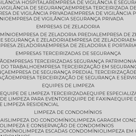
GILÂNCIA HOSPITALAR
EMPRESA DE VIGILÂNCIA E SEGU
A
VIGILÂNCIA DE SEGURANÇA
EMPRESA TERCEIRIZADA DE
RESA DE VIGILÂNCIA PRIVADA
EMPRESA DE VIGILÂNCIA 
ÔNIO
EMPRESA DE VIGILÂNCIA SEGURANÇA PRIVADA
EMPRESAS DE ZELADORIA
OMÍNIO
EMPRESA DE ZELADORIA PREDIAL
EMPRESA DE 
DE SEGURANÇA E ZELADORIA
EMPRESA DE ZELADORIA
E
MPRESA ZELADORIA
EMPRESA DE ZELADORIA E PORTARI
EMPRESAS TERCEIRIZADAS DE SEGURANÇA
ÇÃO
EMPRESAS TERCEIRIZADAS SEGURANÇA PATRIMONI
A DO TRABALHO
EMPRESA TERCEIRIZAÇÃO EM SEGURAN
NÇA
EMPRESA DE SEGURANÇA PREDIAL TERCEIRIZAÇÃO
ZAÇÃO
EMPRESA TERCEIRIZAÇÃO DE SEGURANÇA E SERVI
EQUIPES DE LIMPEZA
A
EQUIPE DE LIMPEZA TERCEIRIZADA
EQUIPE ESPECIALI
E DE LIMPEZA PARA EVENTOS
EQUIPE DE FAXINA
EQUIPE
DE LIMPEZA RESIDENCIAL
LIMPEZA DE CONDOMÍNIOS
AIS
LIMPEZA DO CONDOMÍNIO
LIMPEZA GARAGEM CON
IO
LIMPEZA E CONSERVAÇÃO DE CONDOMÍNIOS
NDOMÍNIO
LIMPEZA ESCADAS CONDOMÍNIO
LIMPEZA EM