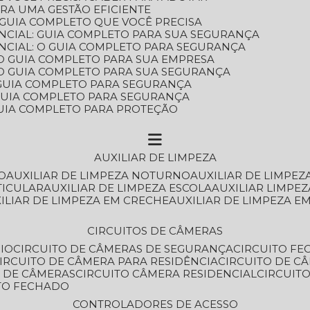
ARA UMA GESTÃO EFICIENTE
 GUIA COMPLETO QUE VOCÊ PRECISA
NCIAL: GUIA COMPLETO PARA SUA SEGURANÇA
NCIAL: O GUIA COMPLETO PARA SEGURANÇA
 O GUIA COMPLETO PARA SUA EMPRESA
: O GUIA COMPLETO PARA SUA SEGURANÇA
: GUIA COMPLETO PARA SEGURANÇA
: GUIA COMPLETO PARA SEGURANÇA
 GUIA COMPLETO PARA PROTEÇÃO
AUXILIAR DE LIMPEZA
O
AUXILIAR DE LIMPEZA NOTURNO
AUXILIAR DE LIMPEZ
TICULAR
AUXILIAR DE LIMPEZA ESCOLA
AUXILIAR LIMPEZ
XILIAR DE LIMPEZA EM CRECHE
AUXILIAR DE LIMPEZA E
CIRCUITOS DE CÂMERAS
IO
CIRCUITO DE CÂMERAS DE SEGURANÇA
CIRCUITO F
CIRCUITO DE CÂMERA PARA RESIDÊNCIA
CIRCUITO DE C
O DE CÂMERAS
CIRCUITO CÂMERA RESIDENCIAL
CIRCUI
ITO FECHADO
CONTROLADORES DE ACESSO