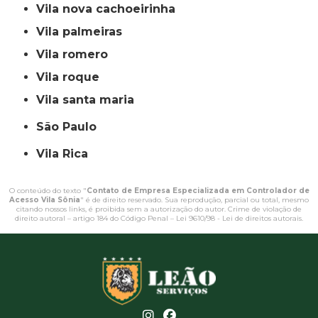
vila nova cachoeirinha
vila palmeiras
vila romero
vila roque
vila santa maria
São Paulo
Vila Rica
O conteúdo do texto "
Contato de Empresa Especializada em Controlador de
Acesso Vila Sônia
" é de direito reservado. Sua reprodução, parcial ou total, mesmo
citando nossos links, é proibida sem a autorização do autor. Crime de violação de
direito autoral – artigo 184 do Código Penal –
Lei 9610/98 - Lei de direitos autorais
.