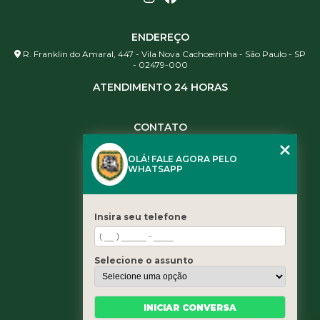
ENDEREÇO
R. Franklin do Amaral, 447 - Vila Nova Cachoeirinha - São Paulo - SP
- 02479-000
ATENDIMENTO 24 HORAS
CONTATO
(11) 3984-0344
OLÁ! FALE AGORA PELO
(11) 3461-5871
WHATSAPP
(11) 3984-0344
contato@leaoservicos.com.br
Insira seu telefone
MENU
Home
Selecione o assunto
Quem somos
Serviços
Blog
INICIAR CONVERSA