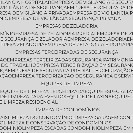
GILÂNCIA HOSPITALAR
EMPRESA DE VIGILÂNCIA E SEGU
A
VIGILÂNCIA DE SEGURANÇA
EMPRESA TERCEIRIZADA DE
RESA DE VIGILÂNCIA PRIVADA
EMPRESA DE VIGILÂNCIA 
ÔNIO
EMPRESA DE VIGILÂNCIA SEGURANÇA PRIVADA
EMPRESAS DE ZELADORIA
OMÍNIO
EMPRESA DE ZELADORIA PREDIAL
EMPRESA DE 
DE SEGURANÇA E ZELADORIA
EMPRESA DE ZELADORIA
E
MPRESA ZELADORIA
EMPRESA DE ZELADORIA E PORTARI
EMPRESAS TERCEIRIZADAS DE SEGURANÇA
ÇÃO
EMPRESAS TERCEIRIZADAS SEGURANÇA PATRIMONI
A DO TRABALHO
EMPRESA TERCEIRIZAÇÃO EM SEGURAN
NÇA
EMPRESA DE SEGURANÇA PREDIAL TERCEIRIZAÇÃO
ZAÇÃO
EMPRESA TERCEIRIZAÇÃO DE SEGURANÇA E SERVI
EQUIPES DE LIMPEZA
A
EQUIPE DE LIMPEZA TERCEIRIZADA
EQUIPE ESPECIALI
E DE LIMPEZA PARA EVENTOS
EQUIPE DE FAXINA
EQUIPE
DE LIMPEZA RESIDENCIAL
LIMPEZA DE CONDOMÍNIOS
AIS
LIMPEZA DO CONDOMÍNIO
LIMPEZA GARAGEM CON
IO
LIMPEZA E CONSERVAÇÃO DE CONDOMÍNIOS
NDOMÍNIO
LIMPEZA ESCADAS CONDOMÍNIO
LIMPEZA EM