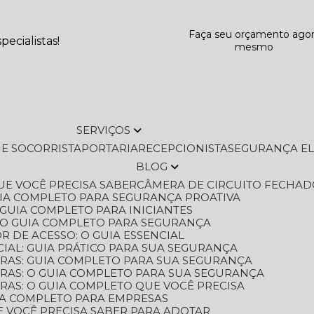
Faça seu orçamento ago
ecialistas!
mesmo
SERVIÇOS
L E SOCORRISTA
PORTARIA
RECEPCIONISTA
SEGURANÇA E
BLOG
QUE VOCÊ PRECISA SABER
CÂMERA DE CIRCUITO FECHAD
GUIA COMPLETO PARA SEGURANÇA PROATIVA
O GUIA COMPLETO PARA INICIANTES
 O GUIA COMPLETO PARA SEGURANÇA
 DE ACESSO: O GUIA ESSENCIAL
IAL: GUIA PRÁTICO PARA SUA SEGURANÇA
ORAS: GUIA COMPLETO PARA SUA SEGURANÇA
ORAS: O GUIA COMPLETO PARA SUA SEGURANÇA
RAS: O GUIA COMPLETO QUE VOCÊ PRECISA
UIA COMPLETO PARA EMPRESAS
E VOCÊ PRECISA SABER PARA ADOTAR