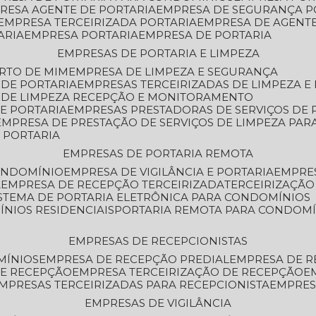
PRESA AGENTE DE PORTARIA
EMPRESA DE SEGURANÇA P
EMPRESA TERCEIRIZADA PORTARIA
EMPRESA DE AGENT
ARIA
EMPRESA PORTARIA
EMPRESA DE PORTARIA
EMPRESAS DE PORTARIA E LIMPEZA
ERTO DE MIM
EMPRESA DE LIMPEZA E SEGURANÇA
 DE PORTARIA
EMPRESAS TERCEIRIZADAS DE LIMPEZA E
S DE LIMPEZA RECEPÇÃO E MONITORAMENTO
DE PORTARIA
EMPRESAS PRESTADORAS DE SERVIÇOS DE 
EMPRESA DE PRESTAÇÃO DE SERVIÇOS DE LIMPEZA PA
E PORTARIA
EMPRESAS DE PORTARIA REMOTA
CONDOMÍNIO
EMPRESA DE VIGILÂNCIA E PORTARIA
EMPRE
A
EMPRESA DE RECEPÇÃO TERCEIRIZADA
TERCEIRIZAÇÃ
ISTEMA DE PORTARIA ELETRÔNICA PARA CONDOMÍNIOS
ÍNIOS RESIDENCIAIS
PORTARIA REMOTA PARA CONDOMÍ
EMPRESAS DE RECEPCIONISTAS
MÍNIOS
EMPRESA DE RECEPÇÃO PREDIAL
EMPRESA DE 
DE RECEPÇÃO
EMPRESA TERCEIRIZAÇÃO DE RECEPÇÃO
EMPRESAS TERCEIRIZADAS PARA RECEPCIONISTA
EMPRE
EMPRESAS DE VIGILÂNCIA