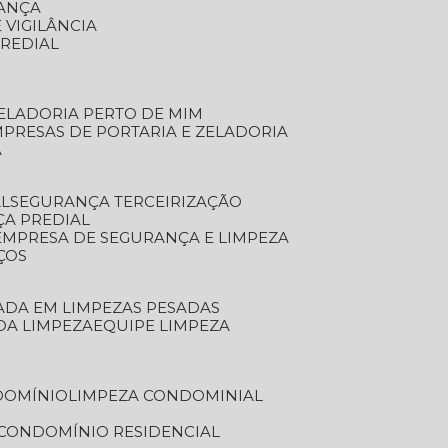
RANÇA
 VIGILÂNCIA
PREDIAL
ZELADORIA PERTO DE MIM
MPRESAS DE PORTARIA E ZELADORIA
A
AL
SEGURANÇA TERCEIRIZAÇÃO
ÇA PREDIAL
EMPRESA DE SEGURANÇA E LIMPEZA
ÇOS
ZADA EM LIMPEZAS PESADAS
 DA LIMPEZA
EQUIPE LIMPEZA
DOMÍNIO
LIMPEZA CONDOMINIAL
 CONDOMÍNIO RESIDENCIAL