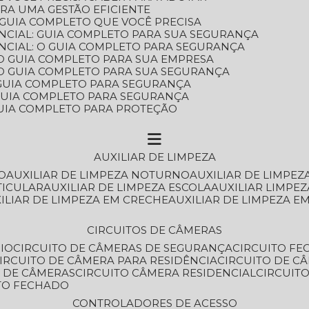
ARA UMA GESTÃO EFICIENTE
 GUIA COMPLETO QUE VOCÊ PRECISA
NCIAL: GUIA COMPLETO PARA SUA SEGURANÇA
NCIAL: O GUIA COMPLETO PARA SEGURANÇA
 O GUIA COMPLETO PARA SUA EMPRESA
: O GUIA COMPLETO PARA SUA SEGURANÇA
: GUIA COMPLETO PARA SEGURANÇA
: GUIA COMPLETO PARA SEGURANÇA
 GUIA COMPLETO PARA PROTEÇÃO
AUXILIAR DE LIMPEZA
O
AUXILIAR DE LIMPEZA NOTURNO
AUXILIAR DE LIMPEZ
TICULAR
AUXILIAR DE LIMPEZA ESCOLA
AUXILIAR LIMPEZ
XILIAR DE LIMPEZA EM CRECHE
AUXILIAR DE LIMPEZA E
CIRCUITOS DE CÂMERAS
IO
CIRCUITO DE CÂMERAS DE SEGURANÇA
CIRCUITO F
CIRCUITO DE CÂMERA PARA RESIDÊNCIA
CIRCUITO DE C
O DE CÂMERAS
CIRCUITO CÂMERA RESIDENCIAL
CIRCUI
ITO FECHADO
CONTROLADORES DE ACESSO