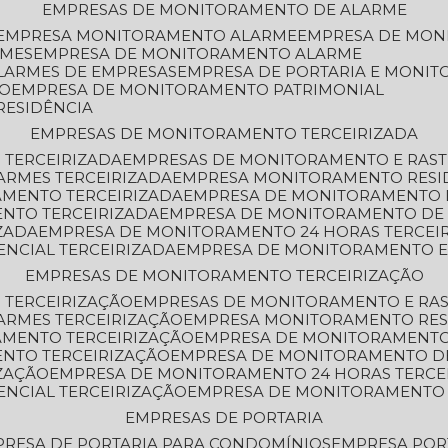
EMPRESAS DE MONITORAMENTO DE ALARME
EMPRESA MONITORAMENTO ALARME
EMPRESA DE MO
RMES
EMPRESA DE MONITORAMENTO ALARME
LARMES DE EMPRESAS
EMPRESA DE PORTARIA E MONI
TO
EMPRESA DE MONITORAMENTO PATRIMONIAL
RESIDÊNCIA
EMPRESAS DE MONITORAMENTO TERCEIRIZADA
 TERCEIRIZADA
EMPRESAS DE MONITORAMENTO E RAS
ARMES TERCEIRIZADA
EMPRESA MONITORAMENTO RESI
AMENTO TERCEIRIZADA
EMPRESA DE MONITORAMENTO 
ENTO TERCEIRIZADA
EMPRESA DE MONITORAMENTO DE
ZADA
EMPRESA DE MONITORAMENTO 24 HORAS TERCEI
ENCIAL TERCEIRIZADA
EMPRESA DE MONITORAMENTO E
EMPRESAS DE MONITORAMENTO TERCEIRIZAÇÃO
 TERCEIRIZAÇÃO
EMPRESAS DE MONITORAMENTO E RA
ARMES TERCEIRIZAÇÃO
EMPRESA MONITORAMENTO RES
AMENTO TERCEIRIZAÇÃO
EMPRESA DE MONITORAMENTO
ENTO TERCEIRIZAÇÃO
EMPRESA DE MONITORAMENTO D
ZAÇÃO
EMPRESA DE MONITORAMENTO 24 HORAS TERCE
ENCIAL TERCEIRIZAÇÃO
EMPRESA DE MONITORAMENTO 
EMPRESAS DE PORTARIA
PRESA DE PORTARIA PARA CONDOMÍNIOS
EMPRESA POR