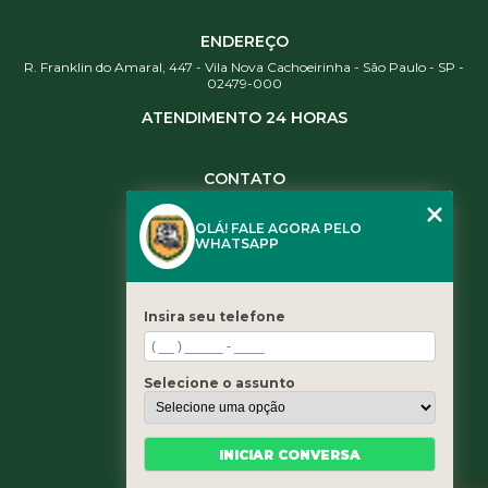
ENDEREÇO
R. Franklin do Amaral, 447 - Vila Nova Cachoeirinha - São Paulo - SP -
02479-000
ATENDIMENTO 24 HORAS
CONTATO
(11) 3984-0344
OLÁ! FALE AGORA PELO
(11) 3461-5871
WHATSAPP
(11) 3984-0344
contato@leaoservicos.com.br
Insira seu telefone
MENU
Home
Selecione o assunto
Quem somos
Serviços
Blog
INICIAR CONVERSA
Contato