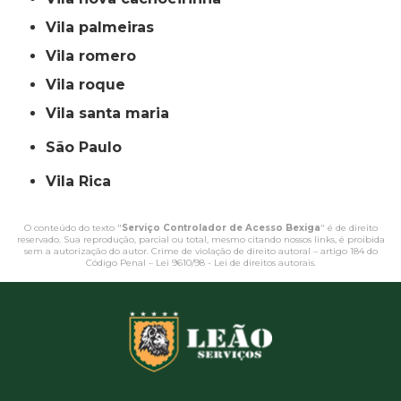
vila palmeiras
vila romero
vila roque
vila santa maria
São Paulo
Vila Rica
O conteúdo do texto "
Serviço Controlador de Acesso Bexiga
" é de direito
reservado. Sua reprodução, parcial ou total, mesmo citando nossos links, é proibida
sem a autorização do autor. Crime de violação de direito autoral – artigo 184 do
Código Penal –
Lei 9610/98 - Lei de direitos autorais
.