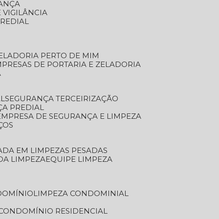
RANÇA
 VIGILÂNCIA
PREDIAL
ZELADORIA PERTO DE MIM
MPRESAS DE PORTARIA E ZELADORIA
A
AL
SEGURANÇA TERCEIRIZAÇÃO
ÇA PREDIAL
EMPRESA DE SEGURANÇA E LIMPEZA
ÇOS
ZADA EM LIMPEZAS PESADAS
 DA LIMPEZA
EQUIPE LIMPEZA
DOMÍNIO
LIMPEZA CONDOMINIAL
 CONDOMÍNIO RESIDENCIAL