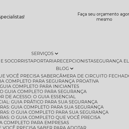
Faça seu orçamento ago
ecialistas!
mesmo
SERVIÇOS
L E SOCORRISTA
PORTARIA
RECEPCIONISTA
SEGURANÇA E
BLOG
QUE VOCÊ PRECISA SABER
CÂMERA DE CIRCUITO FECHAD
GUIA COMPLETO PARA SEGURANÇA PROATIVA
O GUIA COMPLETO PARA INICIANTES
 O GUIA COMPLETO PARA SEGURANÇA
 DE ACESSO: O GUIA ESSENCIAL
IAL: GUIA PRÁTICO PARA SUA SEGURANÇA
ORAS: GUIA COMPLETO PARA SUA SEGURANÇA
ORAS: O GUIA COMPLETO PARA SUA SEGURANÇA
RAS: O GUIA COMPLETO QUE VOCÊ PRECISA
UIA COMPLETO PARA EMPRESAS
E VOCÊ PRECISA SABER PARA ADOTAR