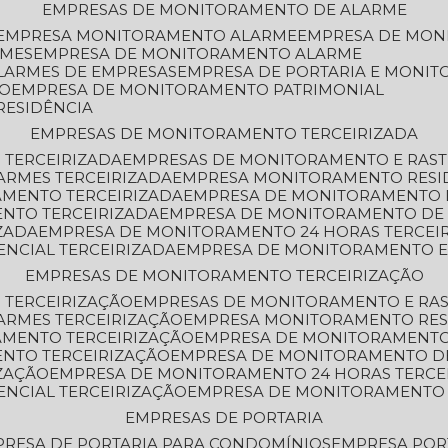
EMPRESAS DE MONITORAMENTO DE ALARME
EMPRESA MONITORAMENTO ALARME
EMPRESA DE MO
RMES
EMPRESA DE MONITORAMENTO ALARME
LARMES DE EMPRESAS
EMPRESA DE PORTARIA E MONI
TO
EMPRESA DE MONITORAMENTO PATRIMONIAL
RESIDÊNCIA
EMPRESAS DE MONITORAMENTO TERCEIRIZADA
 TERCEIRIZADA
EMPRESAS DE MONITORAMENTO E RAS
ARMES TERCEIRIZADA
EMPRESA MONITORAMENTO RESI
AMENTO TERCEIRIZADA
EMPRESA DE MONITORAMENTO 
ENTO TERCEIRIZADA
EMPRESA DE MONITORAMENTO DE
ZADA
EMPRESA DE MONITORAMENTO 24 HORAS TERCEI
ENCIAL TERCEIRIZADA
EMPRESA DE MONITORAMENTO E
EMPRESAS DE MONITORAMENTO TERCEIRIZAÇÃO
 TERCEIRIZAÇÃO
EMPRESAS DE MONITORAMENTO E RA
ARMES TERCEIRIZAÇÃO
EMPRESA MONITORAMENTO RES
AMENTO TERCEIRIZAÇÃO
EMPRESA DE MONITORAMENTO
ENTO TERCEIRIZAÇÃO
EMPRESA DE MONITORAMENTO D
ZAÇÃO
EMPRESA DE MONITORAMENTO 24 HORAS TERCE
ENCIAL TERCEIRIZAÇÃO
EMPRESA DE MONITORAMENTO 
EMPRESAS DE PORTARIA
PRESA DE PORTARIA PARA CONDOMÍNIOS
EMPRESA POR