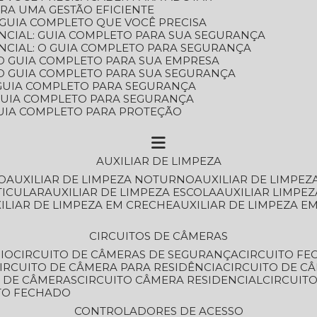
ARA UMA GESTÃO EFICIENTE
 GUIA COMPLETO QUE VOCÊ PRECISA
NCIAL: GUIA COMPLETO PARA SUA SEGURANÇA
NCIAL: O GUIA COMPLETO PARA SEGURANÇA
 O GUIA COMPLETO PARA SUA EMPRESA
: O GUIA COMPLETO PARA SUA SEGURANÇA
: GUIA COMPLETO PARA SEGURANÇA
: GUIA COMPLETO PARA SEGURANÇA
 GUIA COMPLETO PARA PROTEÇÃO
AUXILIAR DE LIMPEZA
O
AUXILIAR DE LIMPEZA NOTURNO
AUXILIAR DE LIMPEZ
TICULAR
AUXILIAR DE LIMPEZA ESCOLA
AUXILIAR LIMPEZ
XILIAR DE LIMPEZA EM CRECHE
AUXILIAR DE LIMPEZA E
CIRCUITOS DE CÂMERAS
IO
CIRCUITO DE CÂMERAS DE SEGURANÇA
CIRCUITO F
CIRCUITO DE CÂMERA PARA RESIDÊNCIA
CIRCUITO DE C
O DE CÂMERAS
CIRCUITO CÂMERA RESIDENCIAL
CIRCUI
ITO FECHADO
CONTROLADORES DE ACESSO