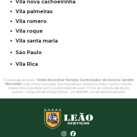
vila nova cachoeirinha
vila palmeiras
vila romero
vila roque
vila santa maria
São Paulo
Vila Rica
O conteúdo do texto "
Onde Encontrar Serviço Controlador de Acesso Jardim
Morumbi
" é de direito reservado. Sua reprodução, parcial ou total, mesmo citando
nossos links, é proibida sem a autorização do autor. Crime de violação de direito
autoral – artigo 184 do Código Penal –
Lei 9610/98 - Lei de direitos autorais
.