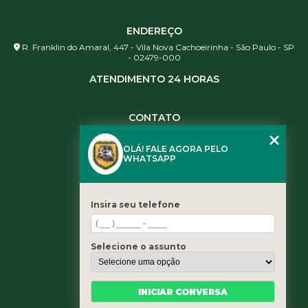
ENDEREÇO
R. Franklin do Amaral, 447 - Vila Nova Cachoeirinha - São Paulo - SP
- 02479-000
ATENDIMENTO 24 HORAS
CONTATO
(11) 3984-0344
OLÁ! FALE AGORA PELO
(11) 3461-5871
WHATSAPP
(11) 3984-0344
contato@leaoservicos.com.br
Insira seu telefone
MENU
Home
Selecione o assunto
Quem somos
Serviços
Blog
INICIAR CONVERSA