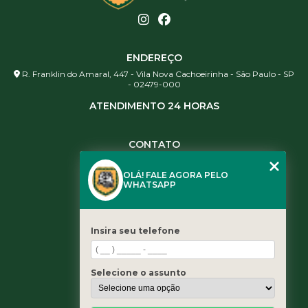
ENDEREÇO
R. Franklin do Amaral, 447 - Vila Nova Cachoeirinha - São Paulo - SP
- 02479-000
ATENDIMENTO 24 HORAS
CONTATO
(11) 3984-0344
OLÁ! FALE AGORA PELO
(11) 3461-5871
WHATSAPP
(11) 3984-0344
contato@leaoservicos.com.br
Insira seu telefone
MENU
Home
Selecione o assunto
Quem somos
Serviços