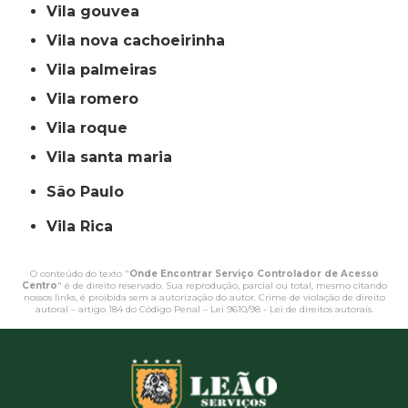
vila gouvea
vila nova cachoeirinha
vila palmeiras
vila romero
vila roque
vila santa maria
São Paulo
Vila Rica
O conteúdo do texto "
Onde Encontrar Serviço Controlador de Acesso
Centro
" é de direito reservado. Sua reprodução, parcial ou total, mesmo citando
nossos links, é proibida sem a autorização do autor. Crime de violação de direito
autoral – artigo 184 do Código Penal –
Lei 9610/98 - Lei de direitos autorais
.