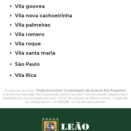
vila gouvea
vila nova cachoeirinha
vila palmeiras
vila romero
vila roque
vila santa maria
São Paulo
Vila Rica
O conteúdo do texto "
Onde Encontrar Controlador de Acesso Rio Pequeno
"
é de direito reservado. Sua reprodução, parcial ou total, mesmo citando nossos links, é
proibida sem a autorização do autor. Crime de violação de direito autoral – artigo 184
do Código Penal –
Lei 9610/98 - Lei de direitos autorais
.