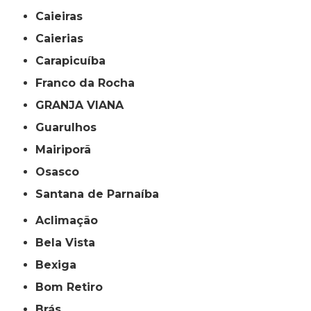
Caieiras
Caierias
Carapicuíba
Franco da Rocha
GRANJA VIANA
Guarulhos
Mairiporã
Osasco
Santana de Parnaíba
Aclimação
Bela Vista
Bexiga
Bom Retiro
Brás