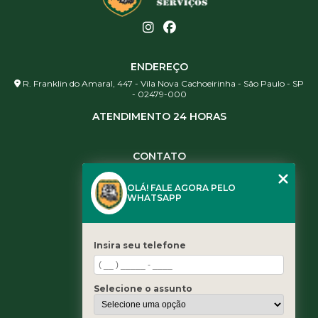
ENDEREÇO
R. Franklin do Amaral, 447 - Vila Nova Cachoeirinha - São Paulo - SP
- 02479-000
ATENDIMENTO 24 HORAS
CONTATO
(11) 3984-0344
OLÁ! FALE AGORA PELO
(11) 3461-5871
WHATSAPP
(11) 3984-0344
contato@leaoservicos.com.br
Insira seu telefone
MENU
Home
Selecione o assunto
Quem somos
Serviços