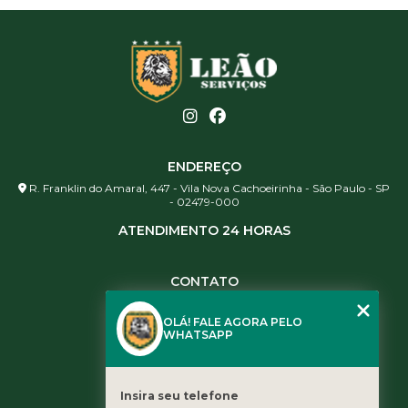
ENDEREÇO
R. Franklin do Amaral, 447 - Vila Nova Cachoeirinha - São Paulo - SP
- 02479-000
ATENDIMENTO 24 HORAS
CONTATO
(11) 3984-0344
OLÁ! FALE AGORA PELO
(11) 3461-5871
WHATSAPP
(11) 3984-0344
contato@leaoservicos.com.br
Insira seu telefone