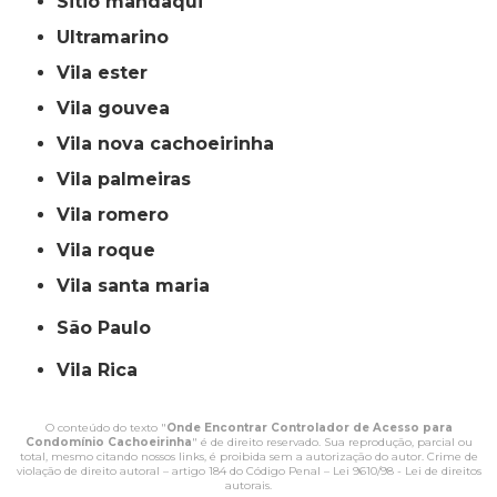
sitio mandaqui
ultramarino
vila ester
vila gouvea
vila nova cachoeirinha
vila palmeiras
vila romero
vila roque
vila santa maria
São Paulo
Vila Rica
O conteúdo do texto "
Onde Encontrar Controlador de Acesso para
Condomínio Cachoeirinha
" é de direito reservado. Sua reprodução, parcial ou
total, mesmo citando nossos links, é proibida sem a autorização do autor. Crime de
violação de direito autoral – artigo 184 do Código Penal –
Lei 9610/98 - Lei de direitos
autorais
.