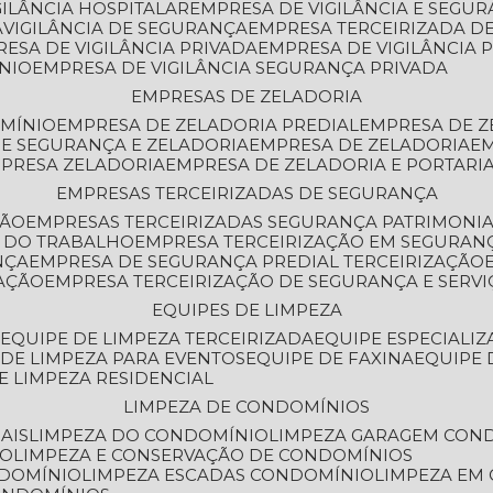
GILÂNCIA HOSPITALAR
EMPRESA DE VIGILÂNCIA E SEGU
A
VIGILÂNCIA DE SEGURANÇA
EMPRESA TERCEIRIZADA DE
RESA DE VIGILÂNCIA PRIVADA
EMPRESA DE VIGILÂNCIA 
ÔNIO
EMPRESA DE VIGILÂNCIA SEGURANÇA PRIVADA
EMPRESAS DE ZELADORIA
OMÍNIO
EMPRESA DE ZELADORIA PREDIAL
EMPRESA DE 
DE SEGURANÇA E ZELADORIA
EMPRESA DE ZELADORIA
E
MPRESA ZELADORIA
EMPRESA DE ZELADORIA E PORTARI
EMPRESAS TERCEIRIZADAS DE SEGURANÇA
ÇÃO
EMPRESAS TERCEIRIZADAS SEGURANÇA PATRIMONI
A DO TRABALHO
EMPRESA TERCEIRIZAÇÃO EM SEGURAN
NÇA
EMPRESA DE SEGURANÇA PREDIAL TERCEIRIZAÇÃO
ZAÇÃO
EMPRESA TERCEIRIZAÇÃO DE SEGURANÇA E SERVI
EQUIPES DE LIMPEZA
A
EQUIPE DE LIMPEZA TERCEIRIZADA
EQUIPE ESPECIALI
E DE LIMPEZA PARA EVENTOS
EQUIPE DE FAXINA
EQUIPE
DE LIMPEZA RESIDENCIAL
LIMPEZA DE CONDOMÍNIOS
AIS
LIMPEZA DO CONDOMÍNIO
LIMPEZA GARAGEM CON
IO
LIMPEZA E CONSERVAÇÃO DE CONDOMÍNIOS
NDOMÍNIO
LIMPEZA ESCADAS CONDOMÍNIO
LIMPEZA EM