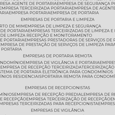
PRESA AGENTE DE PORTARIA
EMPRESA DE SEGURANÇA P
EMPRESA TERCEIRIZADA PORTARIA
EMPRESA DE AGENT
ARIA
EMPRESA PORTARIA
EMPRESA DE PORTARIA
EMPRESAS DE PORTARIA E LIMPEZA
ERTO DE MIM
EMPRESA DE LIMPEZA E SEGURANÇA
 DE PORTARIA
EMPRESAS TERCEIRIZADAS DE LIMPEZA E
S DE LIMPEZA RECEPÇÃO E MONITORAMENTO
DE PORTARIA
EMPRESAS PRESTADORAS DE SERVIÇOS DE 
EMPRESA DE PRESTAÇÃO DE SERVIÇOS DE LIMPEZA PA
E PORTARIA
EMPRESAS DE PORTARIA REMOTA
CONDOMÍNIO
EMPRESA DE VIGILÂNCIA E PORTARIA
EMPRE
A
EMPRESA DE RECEPÇÃO TERCEIRIZADA
TERCEIRIZAÇÃ
ISTEMA DE PORTARIA ELETRÔNICA PARA CONDOMÍNIOS
ÍNIOS RESIDENCIAIS
PORTARIA REMOTA PARA CONDOMÍ
EMPRESAS DE RECEPCIONISTAS
MÍNIOS
EMPRESA DE RECEPÇÃO PREDIAL
EMPRESA DE 
DE RECEPÇÃO
EMPRESA TERCEIRIZAÇÃO DE RECEPÇÃO
EMPRESAS TERCEIRIZADAS PARA RECEPCIONISTA
EMPRE
EMPRESAS DE VIGILÂNCIA