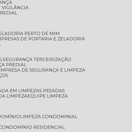
RANÇA
 VIGILÂNCIA
PREDIAL
ZELADORIA PERTO DE MIM
MPRESAS DE PORTARIA E ZELADORIA
A
AL
SEGURANÇA TERCEIRIZAÇÃO
ÇA PREDIAL
EMPRESA DE SEGURANÇA E LIMPEZA
ÇOS
ZADA EM LIMPEZAS PESADAS
 DA LIMPEZA
EQUIPE LIMPEZA
DOMÍNIO
LIMPEZA CONDOMINIAL
 CONDOMÍNIO RESIDENCIAL