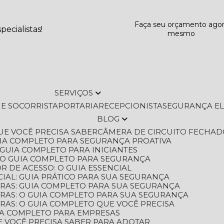
Faça seu orçamento ago
ecialistas!
mesmo
SERVIÇOS
L E SOCORRISTA
PORTARIA
RECEPCIONISTA
SEGURANÇA E
BLOG
QUE VOCÊ PRECISA SABER
CÂMERA DE CIRCUITO FECHAD
GUIA COMPLETO PARA SEGURANÇA PROATIVA
O GUIA COMPLETO PARA INICIANTES
 O GUIA COMPLETO PARA SEGURANÇA
 DE ACESSO: O GUIA ESSENCIAL
IAL: GUIA PRÁTICO PARA SUA SEGURANÇA
ORAS: GUIA COMPLETO PARA SUA SEGURANÇA
ORAS: O GUIA COMPLETO PARA SUA SEGURANÇA
RAS: O GUIA COMPLETO QUE VOCÊ PRECISA
UIA COMPLETO PARA EMPRESAS
E VOCÊ PRECISA SABER PARA ADOTAR