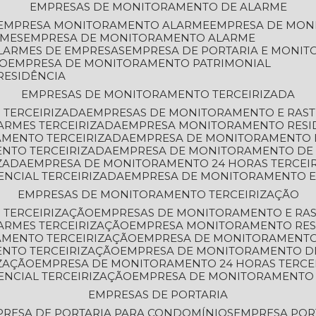
EMPRESAS DE MONITORAMENTO DE ALARME
EMPRESA MONITORAMENTO ALARME
EMPRESA DE MO
RMES
EMPRESA DE MONITORAMENTO ALARME
LARMES DE EMPRESAS
EMPRESA DE PORTARIA E MONI
TO
EMPRESA DE MONITORAMENTO PATRIMONIAL
RESIDÊNCIA
EMPRESAS DE MONITORAMENTO TERCEIRIZADA
 TERCEIRIZADA
EMPRESAS DE MONITORAMENTO E RAS
ARMES TERCEIRIZADA
EMPRESA MONITORAMENTO RESI
AMENTO TERCEIRIZADA
EMPRESA DE MONITORAMENTO 
ENTO TERCEIRIZADA
EMPRESA DE MONITORAMENTO DE
ZADA
EMPRESA DE MONITORAMENTO 24 HORAS TERCEI
ENCIAL TERCEIRIZADA
EMPRESA DE MONITORAMENTO E
EMPRESAS DE MONITORAMENTO TERCEIRIZAÇÃO
 TERCEIRIZAÇÃO
EMPRESAS DE MONITORAMENTO E RA
ARMES TERCEIRIZAÇÃO
EMPRESA MONITORAMENTO RES
AMENTO TERCEIRIZAÇÃO
EMPRESA DE MONITORAMENTO
ENTO TERCEIRIZAÇÃO
EMPRESA DE MONITORAMENTO D
ZAÇÃO
EMPRESA DE MONITORAMENTO 24 HORAS TERCE
ENCIAL TERCEIRIZAÇÃO
EMPRESA DE MONITORAMENTO 
EMPRESAS DE PORTARIA
PRESA DE PORTARIA PARA CONDOMÍNIOS
EMPRESA POR