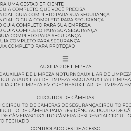
ARA UMA GESTÃO EFICIENTE
 GUIA COMPLETO QUE VOCÊ PRECISA
NCIAL: GUIA COMPLETO PARA SUA SEGURANÇA
NCIAL: O GUIA COMPLETO PARA SEGURANÇA
 O GUIA COMPLETO PARA SUA EMPRESA
: O GUIA COMPLETO PARA SUA SEGURANÇA
: GUIA COMPLETO PARA SEGURANÇA
: GUIA COMPLETO PARA SEGURANÇA
 GUIA COMPLETO PARA PROTEÇÃO
AUXILIAR DE LIMPEZA
O
AUXILIAR DE LIMPEZA NOTURNO
AUXILIAR DE LIMPEZ
TICULAR
AUXILIAR DE LIMPEZA ESCOLA
AUXILIAR LIMPEZ
XILIAR DE LIMPEZA EM CRECHE
AUXILIAR DE LIMPEZA E
CIRCUITOS DE CÂMERAS
IO
CIRCUITO DE CÂMERAS DE SEGURANÇA
CIRCUITO F
CIRCUITO DE CÂMERA PARA RESIDÊNCIA
CIRCUITO DE C
O DE CÂMERAS
CIRCUITO CÂMERA RESIDENCIAL
CIRCUI
ITO FECHADO
CONTROLADORES DE ACESSO