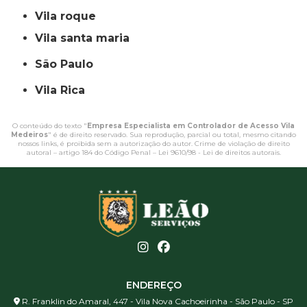
vila roque
vila santa maria
São Paulo
Vila Rica
O conteúdo do texto "
Empresa Especialista em Controlador de Acesso Vila
Medeiros
" é de direito reservado. Sua reprodução, parcial ou total, mesmo citando
nossos links, é proibida sem a autorização do autor. Crime de violação de direito
autoral – artigo 184 do Código Penal –
Lei 9610/98 - Lei de direitos autorais
.
ENDEREÇO
R. Franklin do Amaral, 447 - Vila Nova Cachoeirinha - São Paulo - SP