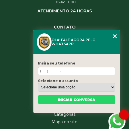
- 02479-000
ATENDIMENTO 24 HORAS
CONTATO
(11) 3984-0344
OLÁ! FALE AGORA PELO
(11) 3461-5871
WHATSAPP
(11) 3984-0344
contato@leaoservicos.com.br
Insira seu telefone
MENU
Home
Selecione o assunto
Quem somos
Serviços
Blog
INICIAR CONVERSA
Contato
1
Categorias
Mapa do site