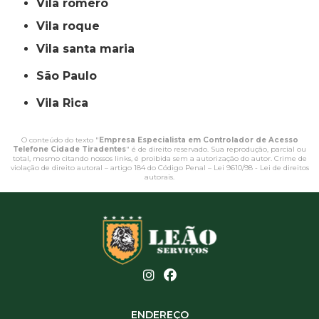
vila romero
vila roque
vila santa maria
São Paulo
Vila Rica
O conteúdo do texto "
Empresa Especialista em Controlador de Acesso
Telefone Cidade Tiradentes
" é de direito reservado. Sua reprodução, parcial ou
total, mesmo citando nossos links, é proibida sem a autorização do autor. Crime de
violação de direito autoral – artigo 184 do Código Penal –
Lei 9610/98 - Lei de direitos
autorais
.
ENDEREÇO