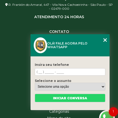
R. Franklin do Amaral, 447 - Vila Nova Cachoeirinha - São Paulo - SP
- 02479-000
ATENDIMENTO 24 HORAS
CONTATO
(11) 3984-0344
OLÁ! FALE AGORA PELO
(11) 3461-5871
WHATSAPP
(11) 3984-0344
contato@leaoservicos.com.br
Insira seu telefone
MENU
Home
Selecione o assunto
Quem somos
Serviços
Blog
INICIAR CONVERSA
Contato
1
Categorias