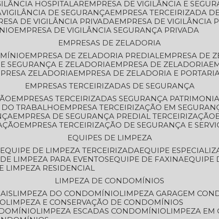
GILÂNCIA HOSPITALAR
EMPRESA DE VIGILÂNCIA E SEGU
A
VIGILÂNCIA DE SEGURANÇA
EMPRESA TERCEIRIZADA DE
RESA DE VIGILÂNCIA PRIVADA
EMPRESA DE VIGILÂNCIA 
ÔNIO
EMPRESA DE VIGILÂNCIA SEGURANÇA PRIVADA
EMPRESAS DE ZELADORIA
OMÍNIO
EMPRESA DE ZELADORIA PREDIAL
EMPRESA DE 
DE SEGURANÇA E ZELADORIA
EMPRESA DE ZELADORIA
E
MPRESA ZELADORIA
EMPRESA DE ZELADORIA E PORTARI
EMPRESAS TERCEIRIZADAS DE SEGURANÇA
ÇÃO
EMPRESAS TERCEIRIZADAS SEGURANÇA PATRIMONI
A DO TRABALHO
EMPRESA TERCEIRIZAÇÃO EM SEGURAN
NÇA
EMPRESA DE SEGURANÇA PREDIAL TERCEIRIZAÇÃO
ZAÇÃO
EMPRESA TERCEIRIZAÇÃO DE SEGURANÇA E SERVI
EQUIPES DE LIMPEZA
A
EQUIPE DE LIMPEZA TERCEIRIZADA
EQUIPE ESPECIALI
E DE LIMPEZA PARA EVENTOS
EQUIPE DE FAXINA
EQUIPE
DE LIMPEZA RESIDENCIAL
LIMPEZA DE CONDOMÍNIOS
AIS
LIMPEZA DO CONDOMÍNIO
LIMPEZA GARAGEM CON
IO
LIMPEZA E CONSERVAÇÃO DE CONDOMÍNIOS
NDOMÍNIO
LIMPEZA ESCADAS CONDOMÍNIO
LIMPEZA EM