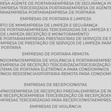
PRESA AGENTE DE PORTARIA
EMPRESA DE SEGURANÇA P
EMPRESA TERCEIRIZADA PORTARIA
EMPRESA DE AGENT
ARIA
EMPRESA PORTARIA
EMPRESA DE PORTARIA
EMPRESAS DE PORTARIA E LIMPEZA
ERTO DE MIM
EMPRESA DE LIMPEZA E SEGURANÇA
 DE PORTARIA
EMPRESAS TERCEIRIZADAS DE LIMPEZA E
S DE LIMPEZA RECEPÇÃO E MONITORAMENTO
DE PORTARIA
EMPRESAS PRESTADORAS DE SERVIÇOS DE 
EMPRESA DE PRESTAÇÃO DE SERVIÇOS DE LIMPEZA PA
E PORTARIA
EMPRESAS DE PORTARIA REMOTA
CONDOMÍNIO
EMPRESA DE VIGILÂNCIA E PORTARIA
EMPRE
A
EMPRESA DE RECEPÇÃO TERCEIRIZADA
TERCEIRIZAÇÃ
ISTEMA DE PORTARIA ELETRÔNICA PARA CONDOMÍNIOS
ÍNIOS RESIDENCIAIS
PORTARIA REMOTA PARA CONDOMÍ
EMPRESAS DE RECEPCIONISTAS
MÍNIOS
EMPRESA DE RECEPÇÃO PREDIAL
EMPRESA DE 
DE RECEPÇÃO
EMPRESA TERCEIRIZAÇÃO DE RECEPÇÃO
EMPRESAS TERCEIRIZADAS PARA RECEPCIONISTA
EMPRE
EMPRESAS DE VIGILÂNCIA