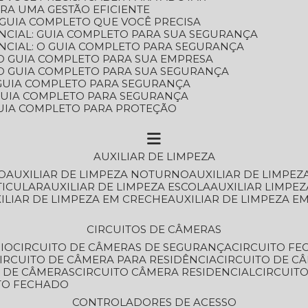
ARA UMA GESTÃO EFICIENTE
 GUIA COMPLETO QUE VOCÊ PRECISA
NCIAL: GUIA COMPLETO PARA SUA SEGURANÇA
NCIAL: O GUIA COMPLETO PARA SEGURANÇA
 O GUIA COMPLETO PARA SUA EMPRESA
: O GUIA COMPLETO PARA SUA SEGURANÇA
: GUIA COMPLETO PARA SEGURANÇA
: GUIA COMPLETO PARA SEGURANÇA
 GUIA COMPLETO PARA PROTEÇÃO
AUXILIAR DE LIMPEZA
O
AUXILIAR DE LIMPEZA NOTURNO
AUXILIAR DE LIMPEZ
TICULAR
AUXILIAR DE LIMPEZA ESCOLA
AUXILIAR LIMPEZ
XILIAR DE LIMPEZA EM CRECHE
AUXILIAR DE LIMPEZA E
CIRCUITOS DE CÂMERAS
IO
CIRCUITO DE CÂMERAS DE SEGURANÇA
CIRCUITO F
CIRCUITO DE CÂMERA PARA RESIDÊNCIA
CIRCUITO DE C
O DE CÂMERAS
CIRCUITO CÂMERA RESIDENCIAL
CIRCUI
ITO FECHADO
CONTROLADORES DE ACESSO