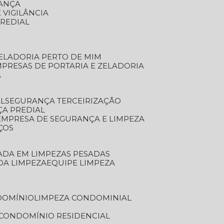
RANÇA
 VIGILÂNCIA
PREDIAL
ZELADORIA PERTO DE MIM
MPRESAS DE PORTARIA E ZELADORIA
A
AL
SEGURANÇA TERCEIRIZAÇÃO
ÇA PREDIAL
EMPRESA DE SEGURANÇA E LIMPEZA
ÇOS
ZADA EM LIMPEZAS PESADAS
 DA LIMPEZA
EQUIPE LIMPEZA
DOMÍNIO
LIMPEZA CONDOMINIAL
 CONDOMÍNIO RESIDENCIAL