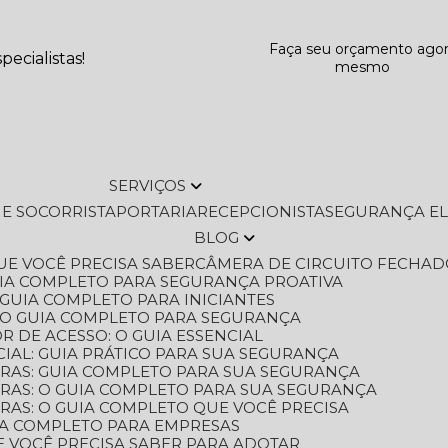
Faça seu orçamento ago
ecialistas!
mesmo
SERVIÇOS
L E SOCORRISTA
PORTARIA
RECEPCIONISTA
SEGURANÇA E
BLOG
QUE VOCÊ PRECISA SABER
CÂMERA DE CIRCUITO FECHAD
GUIA COMPLETO PARA SEGURANÇA PROATIVA
O GUIA COMPLETO PARA INICIANTES
 O GUIA COMPLETO PARA SEGURANÇA
 DE ACESSO: O GUIA ESSENCIAL
IAL: GUIA PRÁTICO PARA SUA SEGURANÇA
ORAS: GUIA COMPLETO PARA SUA SEGURANÇA
ORAS: O GUIA COMPLETO PARA SUA SEGURANÇA
RAS: O GUIA COMPLETO QUE VOCÊ PRECISA
UIA COMPLETO PARA EMPRESAS
E VOCÊ PRECISA SABER PARA ADOTAR