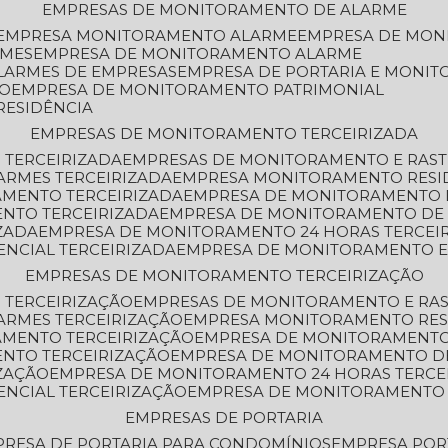
EMPRESAS DE MONITORAMENTO DE ALARME
EMPRESA MONITORAMENTO ALARME
EMPRESA DE MO
RMES
EMPRESA DE MONITORAMENTO ALARME
LARMES DE EMPRESAS
EMPRESA DE PORTARIA E MONI
TO
EMPRESA DE MONITORAMENTO PATRIMONIAL
RESIDÊNCIA
EMPRESAS DE MONITORAMENTO TERCEIRIZADA
 TERCEIRIZADA
EMPRESAS DE MONITORAMENTO E RAS
ARMES TERCEIRIZADA
EMPRESA MONITORAMENTO RESI
AMENTO TERCEIRIZADA
EMPRESA DE MONITORAMENTO 
ENTO TERCEIRIZADA
EMPRESA DE MONITORAMENTO DE
ZADA
EMPRESA DE MONITORAMENTO 24 HORAS TERCEI
ENCIAL TERCEIRIZADA
EMPRESA DE MONITORAMENTO E
EMPRESAS DE MONITORAMENTO TERCEIRIZAÇÃO
 TERCEIRIZAÇÃO
EMPRESAS DE MONITORAMENTO E RA
ARMES TERCEIRIZAÇÃO
EMPRESA MONITORAMENTO RES
AMENTO TERCEIRIZAÇÃO
EMPRESA DE MONITORAMENTO
ENTO TERCEIRIZAÇÃO
EMPRESA DE MONITORAMENTO D
ZAÇÃO
EMPRESA DE MONITORAMENTO 24 HORAS TERCE
ENCIAL TERCEIRIZAÇÃO
EMPRESA DE MONITORAMENTO 
EMPRESAS DE PORTARIA
PRESA DE PORTARIA PARA CONDOMÍNIOS
EMPRESA POR