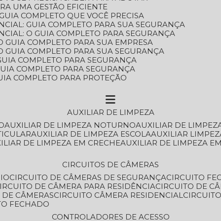
ARA UMA GESTÃO EFICIENTE
 GUIA COMPLETO QUE VOCÊ PRECISA
NCIAL: GUIA COMPLETO PARA SUA SEGURANÇA
NCIAL: O GUIA COMPLETO PARA SEGURANÇA
 O GUIA COMPLETO PARA SUA EMPRESA
: O GUIA COMPLETO PARA SUA SEGURANÇA
: GUIA COMPLETO PARA SEGURANÇA
: GUIA COMPLETO PARA SEGURANÇA
 GUIA COMPLETO PARA PROTEÇÃO
AUXILIAR DE LIMPEZA
O
AUXILIAR DE LIMPEZA NOTURNO
AUXILIAR DE LIMPEZ
TICULAR
AUXILIAR DE LIMPEZA ESCOLA
AUXILIAR LIMPEZ
XILIAR DE LIMPEZA EM CRECHE
AUXILIAR DE LIMPEZA E
CIRCUITOS DE CÂMERAS
IO
CIRCUITO DE CÂMERAS DE SEGURANÇA
CIRCUITO F
CIRCUITO DE CÂMERA PARA RESIDÊNCIA
CIRCUITO DE C
O DE CÂMERAS
CIRCUITO CÂMERA RESIDENCIAL
CIRCUI
ITO FECHADO
CONTROLADORES DE ACESSO