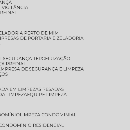
RANÇA
 VIGILÂNCIA
PREDIAL
ZELADORIA PERTO DE MIM
MPRESAS DE PORTARIA E ZELADORIA
A
AL
SEGURANÇA TERCEIRIZAÇÃO
ÇA PREDIAL
EMPRESA DE SEGURANÇA E LIMPEZA
ÇOS
ZADA EM LIMPEZAS PESADAS
 DA LIMPEZA
EQUIPE LIMPEZA
DOMÍNIO
LIMPEZA CONDOMINIAL
 CONDOMÍNIO RESIDENCIAL