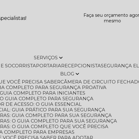
Faça seu orçamento ago
ecialistas!
mesmo
SERVIÇOS
L E SOCORRISTA
PORTARIA
RECEPCIONISTA
SEGURANÇA E
BLOG
QUE VOCÊ PRECISA SABER
CÂMERA DE CIRCUITO FECHAD
GUIA COMPLETO PARA SEGURANÇA PROATIVA
O GUIA COMPLETO PARA INICIANTES
 O GUIA COMPLETO PARA SEGURANÇA
 DE ACESSO: O GUIA ESSENCIAL
IAL: GUIA PRÁTICO PARA SUA SEGURANÇA
ORAS: GUIA COMPLETO PARA SUA SEGURANÇA
ORAS: O GUIA COMPLETO PARA SUA SEGURANÇA
RAS: O GUIA COMPLETO QUE VOCÊ PRECISA
UIA COMPLETO PARA EMPRESAS
E VOCÊ PRECISA SABER PARA ADOTAR