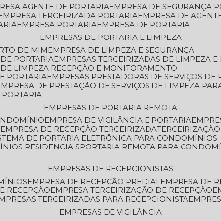
PRESA AGENTE DE PORTARIA
EMPRESA DE SEGURANÇA P
EMPRESA TERCEIRIZADA PORTARIA
EMPRESA DE AGENT
ARIA
EMPRESA PORTARIA
EMPRESA DE PORTARIA
EMPRESAS DE PORTARIA E LIMPEZA
ERTO DE MIM
EMPRESA DE LIMPEZA E SEGURANÇA
 DE PORTARIA
EMPRESAS TERCEIRIZADAS DE LIMPEZA E
S DE LIMPEZA RECEPÇÃO E MONITORAMENTO
DE PORTARIA
EMPRESAS PRESTADORAS DE SERVIÇOS DE 
EMPRESA DE PRESTAÇÃO DE SERVIÇOS DE LIMPEZA PA
E PORTARIA
EMPRESAS DE PORTARIA REMOTA
CONDOMÍNIO
EMPRESA DE VIGILÂNCIA E PORTARIA
EMPRE
A
EMPRESA DE RECEPÇÃO TERCEIRIZADA
TERCEIRIZAÇÃ
ISTEMA DE PORTARIA ELETRÔNICA PARA CONDOMÍNIOS
ÍNIOS RESIDENCIAIS
PORTARIA REMOTA PARA CONDOMÍ
EMPRESAS DE RECEPCIONISTAS
MÍNIOS
EMPRESA DE RECEPÇÃO PREDIAL
EMPRESA DE 
DE RECEPÇÃO
EMPRESA TERCEIRIZAÇÃO DE RECEPÇÃO
EMPRESAS TERCEIRIZADAS PARA RECEPCIONISTA
EMPRE
EMPRESAS DE VIGILÂNCIA