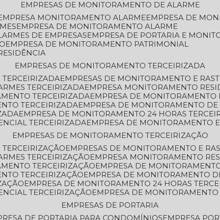
EMPRESAS DE MONITORAMENTO DE ALARME
EMPRESA MONITORAMENTO ALARME
EMPRESA DE MO
RMES
EMPRESA DE MONITORAMENTO ALARME
LARMES DE EMPRESAS
EMPRESA DE PORTARIA E MONI
TO
EMPRESA DE MONITORAMENTO PATRIMONIAL
RESIDÊNCIA
EMPRESAS DE MONITORAMENTO TERCEIRIZADA
 TERCEIRIZADA
EMPRESAS DE MONITORAMENTO E RAS
ARMES TERCEIRIZADA
EMPRESA MONITORAMENTO RESI
AMENTO TERCEIRIZADA
EMPRESA DE MONITORAMENTO 
ENTO TERCEIRIZADA
EMPRESA DE MONITORAMENTO DE
ZADA
EMPRESA DE MONITORAMENTO 24 HORAS TERCEI
ENCIAL TERCEIRIZADA
EMPRESA DE MONITORAMENTO E
EMPRESAS DE MONITORAMENTO TERCEIRIZAÇÃO
 TERCEIRIZAÇÃO
EMPRESAS DE MONITORAMENTO E RA
ARMES TERCEIRIZAÇÃO
EMPRESA MONITORAMENTO RES
AMENTO TERCEIRIZAÇÃO
EMPRESA DE MONITORAMENTO
ENTO TERCEIRIZAÇÃO
EMPRESA DE MONITORAMENTO D
ZAÇÃO
EMPRESA DE MONITORAMENTO 24 HORAS TERCE
ENCIAL TERCEIRIZAÇÃO
EMPRESA DE MONITORAMENTO 
EMPRESAS DE PORTARIA
PRESA DE PORTARIA PARA CONDOMÍNIOS
EMPRESA POR