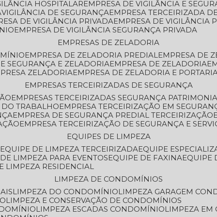
GILÂNCIA HOSPITALAR
EMPRESA DE VIGILÂNCIA E SEGU
A
VIGILÂNCIA DE SEGURANÇA
EMPRESA TERCEIRIZADA DE
RESA DE VIGILÂNCIA PRIVADA
EMPRESA DE VIGILÂNCIA 
ÔNIO
EMPRESA DE VIGILÂNCIA SEGURANÇA PRIVADA
EMPRESAS DE ZELADORIA
OMÍNIO
EMPRESA DE ZELADORIA PREDIAL
EMPRESA DE 
DE SEGURANÇA E ZELADORIA
EMPRESA DE ZELADORIA
E
MPRESA ZELADORIA
EMPRESA DE ZELADORIA E PORTARI
EMPRESAS TERCEIRIZADAS DE SEGURANÇA
ÇÃO
EMPRESAS TERCEIRIZADAS SEGURANÇA PATRIMONI
A DO TRABALHO
EMPRESA TERCEIRIZAÇÃO EM SEGURAN
NÇA
EMPRESA DE SEGURANÇA PREDIAL TERCEIRIZAÇÃO
ZAÇÃO
EMPRESA TERCEIRIZAÇÃO DE SEGURANÇA E SERVI
EQUIPES DE LIMPEZA
A
EQUIPE DE LIMPEZA TERCEIRIZADA
EQUIPE ESPECIALI
E DE LIMPEZA PARA EVENTOS
EQUIPE DE FAXINA
EQUIPE
DE LIMPEZA RESIDENCIAL
LIMPEZA DE CONDOMÍNIOS
AIS
LIMPEZA DO CONDOMÍNIO
LIMPEZA GARAGEM CON
IO
LIMPEZA E CONSERVAÇÃO DE CONDOMÍNIOS
NDOMÍNIO
LIMPEZA ESCADAS CONDOMÍNIO
LIMPEZA EM