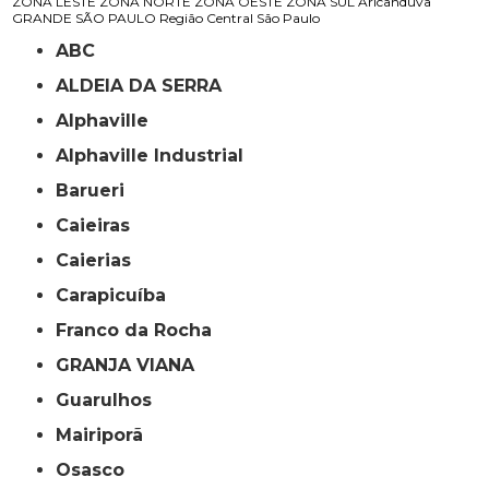
ZONA LESTE
ZONA NORTE
ZONA OESTE
ZONA SUL
Aricanduva
GRANDE SÃO PAULO
Região Central
São Paulo
ABC
ALDEIA DA SERRA
Alphaville
Alphaville Industrial
Barueri
Caieiras
Caierias
Carapicuíba
Franco da Rocha
GRANJA VIANA
Guarulhos
Mairiporã
Osasco