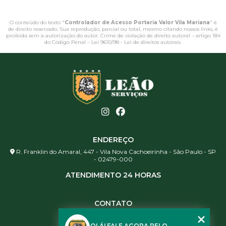
O conteúdo do texto "
Controlador de Acesso Portaria Valor Vila Mariana
" é
de direito reservado. Sua reprodução, parcial ou total, mesmo citando nossos links, é
proibida sem a autorização do autor. Crime de violação de direito autoral – artigo 184
do Código Penal –
Lei 9610/98 - Lei de direitos autorais
.
ENDEREÇO
R. Franklin do Amaral, 447 - Vila Nova Cachoeirinha - São Paulo - SP
- 02479-000
ATENDIMENTO 24 HORAS
CONTATO
(11) 3984-0344
OLÁ! FALE AGORA PELO