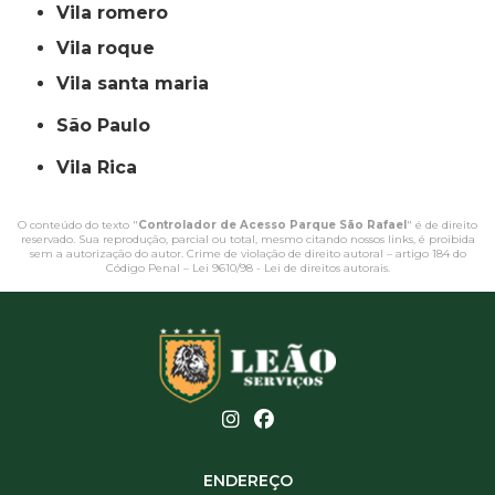
vila romero
vila roque
vila santa maria
São Paulo
Vila Rica
O conteúdo do texto "
Controlador de Acesso Parque São Rafael
" é de direito
reservado. Sua reprodução, parcial ou total, mesmo citando nossos links, é proibida
sem a autorização do autor. Crime de violação de direito autoral – artigo 184 do
Código Penal –
Lei 9610/98 - Lei de direitos autorais
.
ENDEREÇO