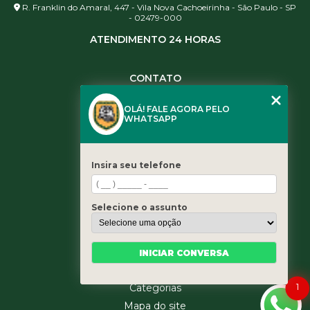
R. Franklin do Amaral, 447 - Vila Nova Cachoeirinha - São Paulo - SP
- 02479-000
ATENDIMENTO 24 HORAS
CONTATO
(11) 3984-0344
OLÁ! FALE AGORA PELO
(11) 3461-5871
WHATSAPP
(11) 3984-0344
contato@leaoservicos.com.br
Insira seu telefone
MENU
Home
Selecione o assunto
Quem somos
Serviços
Blog
INICIAR CONVERSA
Contato
1
Categorias
Mapa do site