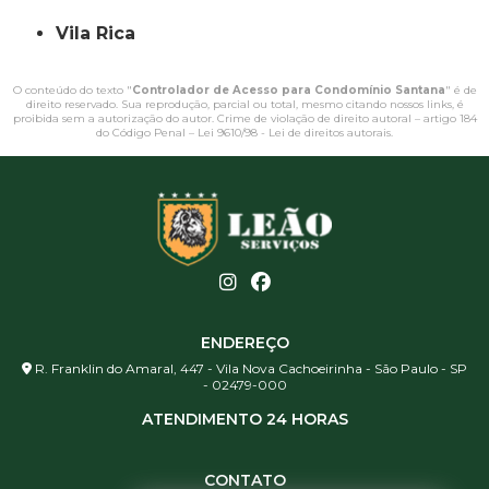
Vila Rica
O conteúdo do texto "
Controlador de Acesso para Condomínio Santana
" é de
direito reservado. Sua reprodução, parcial ou total, mesmo citando nossos links, é
proibida sem a autorização do autor. Crime de violação de direito autoral – artigo 184
do Código Penal –
Lei 9610/98 - Lei de direitos autorais
.
ENDEREÇO
R. Franklin do Amaral, 447 - Vila Nova Cachoeirinha - São Paulo - SP
- 02479-000
ATENDIMENTO 24 HORAS
CONTATO