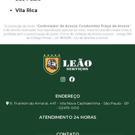
Vila Rica
O conteúdo do texto "
Controlador de Acesso Condomínio Praça da Arvore
"
é de direito reservado. Sua reprodução, parcial ou total, mesmo citando nossos links, é
proibida sem a autorização do autor. Crime de violação de direito autoral – artigo 184
do Código Penal –
Lei 9610/98 - Lei de direitos autorais
.
ENDEREÇO
R. Franklin do Amaral, 447 - Vila Nova Cachoeirinha - São Paulo - SP
- 02479-000
ATENDIMENTO 24 HORAS
CONTATO