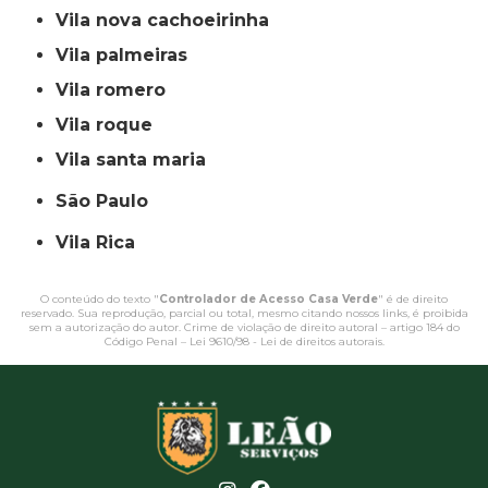
vila nova cachoeirinha
vila palmeiras
vila romero
vila roque
vila santa maria
São Paulo
Vila Rica
O conteúdo do texto "
Controlador de Acesso Casa Verde
" é de direito
reservado. Sua reprodução, parcial ou total, mesmo citando nossos links, é proibida
sem a autorização do autor. Crime de violação de direito autoral – artigo 184 do
Código Penal –
Lei 9610/98 - Lei de direitos autorais
.