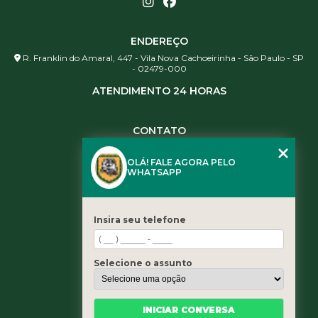
ENDEREÇO
R. Franklin do Amaral, 447 - Vila Nova Cachoeirinha - São Paulo - SP
- 02479-000
ATENDIMENTO 24 HORAS
CONTATO
(11) 3984-0344
OLÁ! FALE AGORA PELO
(11) 3461-5871
WHATSAPP
(11) 3984-0344
contato@leaoservicos.com.br
Insira seu telefone
MENU
Home
Selecione o assunto
Quem somos
Serviços
Blog
INICIAR CONVERSA