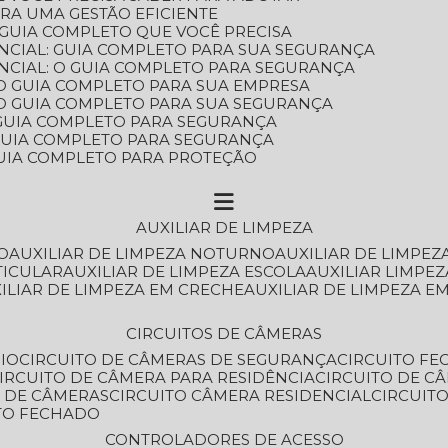
ARA UMA GESTÃO EFICIENTE
 GUIA COMPLETO QUE VOCÊ PRECISA
NCIAL: GUIA COMPLETO PARA SUA SEGURANÇA
NCIAL: O GUIA COMPLETO PARA SEGURANÇA
 O GUIA COMPLETO PARA SUA EMPRESA
: O GUIA COMPLETO PARA SUA SEGURANÇA
: GUIA COMPLETO PARA SEGURANÇA
: GUIA COMPLETO PARA SEGURANÇA
 GUIA COMPLETO PARA PROTEÇÃO
AUXILIAR DE LIMPEZA
O
AUXILIAR DE LIMPEZA NOTURNO
AUXILIAR DE LIMPEZ
TICULAR
AUXILIAR DE LIMPEZA ESCOLA
AUXILIAR LIMPEZ
XILIAR DE LIMPEZA EM CRECHE
AUXILIAR DE LIMPEZA E
CIRCUITOS DE CÂMERAS
IO
CIRCUITO DE CÂMERAS DE SEGURANÇA
CIRCUITO F
CIRCUITO DE CÂMERA PARA RESIDÊNCIA
CIRCUITO DE C
O DE CÂMERAS
CIRCUITO CÂMERA RESIDENCIAL
CIRCUI
ITO FECHADO
CONTROLADORES DE ACESSO