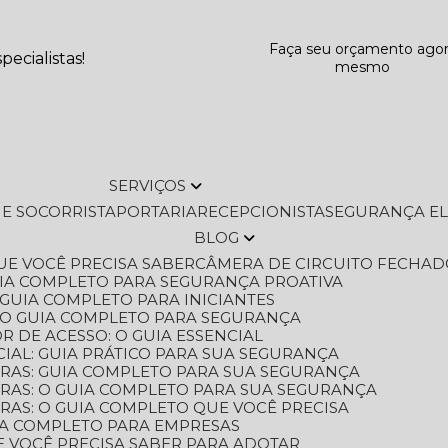
Faça seu orçamento ago
ecialistas!
mesmo
SERVIÇOS
L E SOCORRISTA
PORTARIA
RECEPCIONISTA
SEGURANÇA E
BLOG
QUE VOCÊ PRECISA SABER
CÂMERA DE CIRCUITO FECHAD
GUIA COMPLETO PARA SEGURANÇA PROATIVA
O GUIA COMPLETO PARA INICIANTES
 O GUIA COMPLETO PARA SEGURANÇA
 DE ACESSO: O GUIA ESSENCIAL
IAL: GUIA PRÁTICO PARA SUA SEGURANÇA
ORAS: GUIA COMPLETO PARA SUA SEGURANÇA
ORAS: O GUIA COMPLETO PARA SUA SEGURANÇA
RAS: O GUIA COMPLETO QUE VOCÊ PRECISA
UIA COMPLETO PARA EMPRESAS
E VOCÊ PRECISA SABER PARA ADOTAR