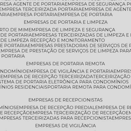
PRESA AGENTE DE PORTARIA
EMPRESA DE SEGURANÇA P
EMPRESA TERCEIRIZADA PORTARIA
EMPRESA DE AGENT
ARIA
EMPRESA PORTARIA
EMPRESA DE PORTARIA
EMPRESAS DE PORTARIA E LIMPEZA
ERTO DE MIM
EMPRESA DE LIMPEZA E SEGURANÇA
 DE PORTARIA
EMPRESAS TERCEIRIZADAS DE LIMPEZA E
S DE LIMPEZA RECEPÇÃO E MONITORAMENTO
DE PORTARIA
EMPRESAS PRESTADORAS DE SERVIÇOS DE 
EMPRESA DE PRESTAÇÃO DE SERVIÇOS DE LIMPEZA PA
E PORTARIA
EMPRESAS DE PORTARIA REMOTA
CONDOMÍNIO
EMPRESA DE VIGILÂNCIA E PORTARIA
EMPRE
A
EMPRESA DE RECEPÇÃO TERCEIRIZADA
TERCEIRIZAÇÃ
ISTEMA DE PORTARIA ELETRÔNICA PARA CONDOMÍNIOS
ÍNIOS RESIDENCIAIS
PORTARIA REMOTA PARA CONDOMÍ
EMPRESAS DE RECEPCIONISTAS
MÍNIOS
EMPRESA DE RECEPÇÃO PREDIAL
EMPRESA DE 
DE RECEPÇÃO
EMPRESA TERCEIRIZAÇÃO DE RECEPÇÃO
EMPRESAS TERCEIRIZADAS PARA RECEPCIONISTA
EMPRE
EMPRESAS DE VIGILÂNCIA