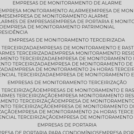
EMPRESAS DE MONITORAMENTO DE ALARME
EMPRESA MONITORAMENTO ALARME
EMPRESA DE MO
RMES
EMPRESA DE MONITORAMENTO ALARME
LARMES DE EMPRESAS
EMPRESA DE PORTARIA E MONI
TO
EMPRESA DE MONITORAMENTO PATRIMONIAL
RESIDÊNCIA
EMPRESAS DE MONITORAMENTO TERCEIRIZADA
 TERCEIRIZADA
EMPRESAS DE MONITORAMENTO E RAS
ARMES TERCEIRIZADA
EMPRESA MONITORAMENTO RESI
AMENTO TERCEIRIZADA
EMPRESA DE MONITORAMENTO 
ENTO TERCEIRIZADA
EMPRESA DE MONITORAMENTO DE
ZADA
EMPRESA DE MONITORAMENTO 24 HORAS TERCEI
ENCIAL TERCEIRIZADA
EMPRESA DE MONITORAMENTO E
EMPRESAS DE MONITORAMENTO TERCEIRIZAÇÃO
 TERCEIRIZAÇÃO
EMPRESAS DE MONITORAMENTO E RA
ARMES TERCEIRIZAÇÃO
EMPRESA MONITORAMENTO RES
AMENTO TERCEIRIZAÇÃO
EMPRESA DE MONITORAMENTO
ENTO TERCEIRIZAÇÃO
EMPRESA DE MONITORAMENTO D
ZAÇÃO
EMPRESA DE MONITORAMENTO 24 HORAS TERCE
ENCIAL TERCEIRIZAÇÃO
EMPRESA DE MONITORAMENTO 
EMPRESAS DE PORTARIA
PRESA DE PORTARIA PARA CONDOMÍNIOS
EMPRESA POR