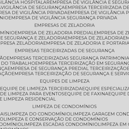
GILÂNCIA HOSPITALAR
EMPRESA DE VIGILÂNCIA E SEGU
A
VIGILÂNCIA DE SEGURANÇA
EMPRESA TERCEIRIZADA DE
RESA DE VIGILÂNCIA PRIVADA
EMPRESA DE VIGILÂNCIA 
ÔNIO
EMPRESA DE VIGILÂNCIA SEGURANÇA PRIVADA
EMPRESAS DE ZELADORIA
OMÍNIO
EMPRESA DE ZELADORIA PREDIAL
EMPRESA DE 
DE SEGURANÇA E ZELADORIA
EMPRESA DE ZELADORIA
E
MPRESA ZELADORIA
EMPRESA DE ZELADORIA E PORTARI
EMPRESAS TERCEIRIZADAS DE SEGURANÇA
ÇÃO
EMPRESAS TERCEIRIZADAS SEGURANÇA PATRIMONI
A DO TRABALHO
EMPRESA TERCEIRIZAÇÃO EM SEGURAN
NÇA
EMPRESA DE SEGURANÇA PREDIAL TERCEIRIZAÇÃO
ZAÇÃO
EMPRESA TERCEIRIZAÇÃO DE SEGURANÇA E SERVI
EQUIPES DE LIMPEZA
A
EQUIPE DE LIMPEZA TERCEIRIZADA
EQUIPE ESPECIALI
E DE LIMPEZA PARA EVENTOS
EQUIPE DE FAXINA
EQUIPE
DE LIMPEZA RESIDENCIAL
LIMPEZA DE CONDOMÍNIOS
AIS
LIMPEZA DO CONDOMÍNIO
LIMPEZA GARAGEM CON
IO
LIMPEZA E CONSERVAÇÃO DE CONDOMÍNIOS
NDOMÍNIO
LIMPEZA ESCADAS CONDOMÍNIO
LIMPEZA EM