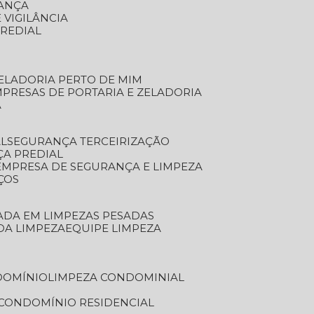
RANÇA
 VIGILÂNCIA
PREDIAL
ZELADORIA PERTO DE MIM
MPRESAS DE PORTARIA E ZELADORIA
A
AL
SEGURANÇA TERCEIRIZAÇÃO
ÇA PREDIAL
EMPRESA DE SEGURANÇA E LIMPEZA
ÇOS
ZADA EM LIMPEZAS PESADAS
 DA LIMPEZA
EQUIPE LIMPEZA
DOMÍNIO
LIMPEZA CONDOMINIAL
 CONDOMÍNIO RESIDENCIAL