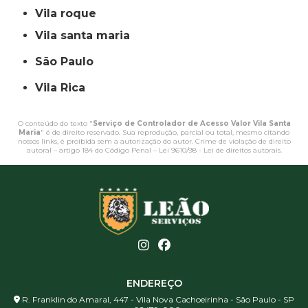
vila roque
vila santa maria
São Paulo
Vila Rica
O conteúdo do texto "
Serviço de Controlador de Acesso Valor Vila Santa
Maria
" é de direito reservado. Sua reprodução, parcial ou total, mesmo citando
nossos links, é proibida sem a autorização do autor. Crime de violação de direito
autoral – artigo 184 do Código Penal –
Lei 9610/98 - Lei de direitos autorais
.
ENDEREÇO
R. Franklin do Amaral, 447 - Vila Nova Cachoeirinha - São Paulo - SP