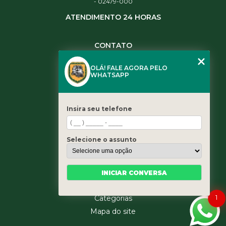
- 02479-000
ATENDIMENTO 24 HORAS
CONTATO
(11) 3984-0344
OLÁ! FALE AGORA PELO
(11) 3461-5871
WHATSAPP
(11) 3984-0344
contato@leaoservicos.com.br
Insira seu telefone
MENU
Home
Selecione o assunto
Quem somos
Serviços
Blog
INICIAR CONVERSA
Contato
1
Categorias
Mapa do site