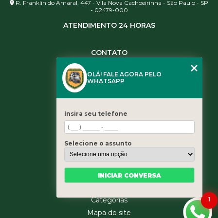
R. Franklin do Amaral, 447 - Vila Nova Cachoeirinha - São Paulo - SP
- 02479-000
ATENDIMENTO 24 HORAS
CONTATO
(11) 3984-0344
OLÁ! FALE AGORA PELO
(11) 3461-5871
WHATSAPP
(11) 3984-0344
contato@leaoservicos.com.br
Insira seu telefone
MENU
Home
Selecione o assunto
Quem somos
Serviços
Blog
INICIAR CONVERSA
Contato
1
Categorias
Mapa do site