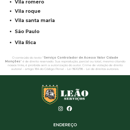
vila romero
vila roque
vila santa maria
São Paulo
Vila Rica
O conteúdo do texto "
Serviço Controlador de Acesso Valor Cidade
Monções
" é de direito reservado. Sua reprodução, parcial ou total, mesmo citando
nossos links, é proibida sem a autorização do autor. Crime de violação de direito
autoral – artigo 184 do Código Penal –
Lei 9610/98 - Lei de direitos autorais
.
ENDEREÇO