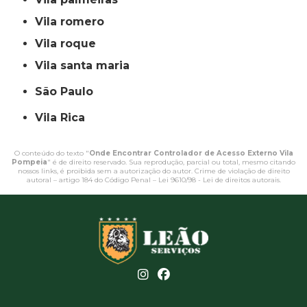
vila romero
vila roque
vila santa maria
São Paulo
Vila Rica
O conteúdo do texto "
Onde Encontrar Controlador de Acesso Externo Vila
Pompeia
" é de direito reservado. Sua reprodução, parcial ou total, mesmo citando
nossos links, é proibida sem a autorização do autor. Crime de violação de direito
autoral – artigo 184 do Código Penal –
Lei 9610/98 - Lei de direitos autorais
.