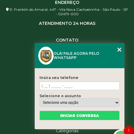
ENDEREÇO
R. Franklin do Amaral, 447 - Vila Nova Cachoeirinha - São Paulo - SP
- 02479-000
ATENDIMENTO 24 HORAS
CONTATO
(11) 3984-0344
OLÁ! FALE AGORA PELO
(11) 3461-5871
WHATSAPP
(11) 3984-0344
contato@leaoservicos.com.br
Insira seu telefone
MENU
Home
Selecione o assunto
Quem somos
Serviços
Blog
INICIAR CONVERSA
Contato
Categorias
1