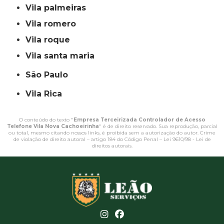
vila palmeiras
vila romero
vila roque
vila santa maria
São Paulo
Vila Rica
O conteúdo do texto "
Empresa Terceirizada Controlador de Acesso
Telefone Vila Nova Cachoeirinha
" é de direito reservado. Sua reprodução, parcial
ou total, mesmo citando nossos links, é proibida sem a autorização do autor. Crime
de violação de direito autoral – artigo 184 do Código Penal –
Lei 9610/98 - Lei de
direitos autorais
.