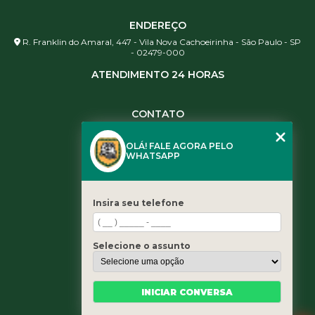
ENDEREÇO
R. Franklin do Amaral, 447 - Vila Nova Cachoeirinha - São Paulo - SP
- 02479-000
ATENDIMENTO 24 HORAS
CONTATO
(11) 3984-0344
OLÁ! FALE AGORA PELO
(11) 3461-5871
WHATSAPP
(11) 3984-0344
contato@leaoservicos.com.br
Insira seu telefone
MENU
Home
Selecione o assunto
Quem somos
Serviços
Blog
INICIAR CONVERSA
Contato