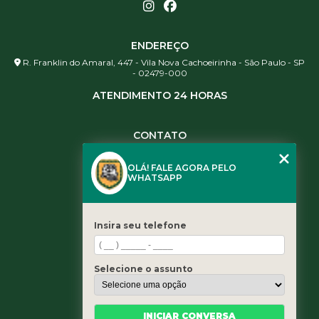
ENDEREÇO
R. Franklin do Amaral, 447 - Vila Nova Cachoeirinha - São Paulo - SP
- 02479-000
ATENDIMENTO 24 HORAS
CONTATO
(11) 3984-0344
OLÁ! FALE AGORA PELO
(11) 3461-5871
WHATSAPP
(11) 3984-0344
contato@leaoservicos.com.br
Insira seu telefone
MENU
Home
Selecione o assunto
Quem somos
Serviços
Blog
INICIAR CONVERSA