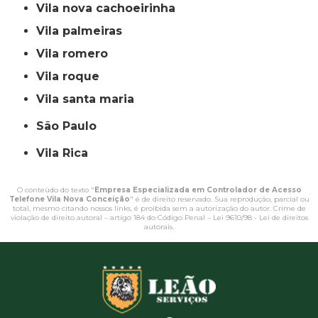
vila nova cachoeirinha
vila palmeiras
vila romero
vila roque
vila santa maria
São Paulo
Vila Rica
O conteúdo do texto "
Empresa Especializada em Controlador de Acesso
Telefone Vila Nova Conceição
" é de direito reservado. Sua reprodução, parcial ou
total, mesmo citando nossos links, é proibida sem a autorização do autor. Crime de
violação de direito autoral – artigo 184 do Código Penal –
Lei 9610/98 - Lei de direitos
autorais
.