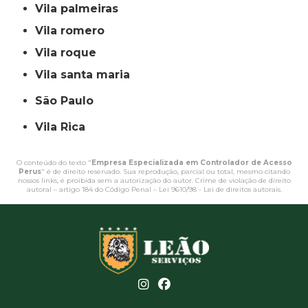
vila palmeiras
vila romero
vila roque
vila santa maria
São Paulo
Vila Rica
O conteúdo do texto "
Empresa Especializada em Controlador de Acesso
Perus
" é de direito reservado. Sua reprodução, parcial ou total, mesmo citando
nossos links, é proibida sem a autorização do autor. Crime de violação de direito
autoral – artigo 184 do Código Penal –
Lei 9610/98 - Lei de direitos autorais
.