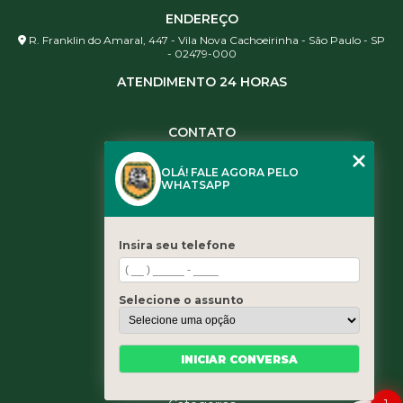
ENDEREÇO
R. Franklin do Amaral, 447 - Vila Nova Cachoeirinha - São Paulo - SP
- 02479-000
ATENDIMENTO 24 HORAS
CONTATO
(11) 3984-0344
OLÁ! FALE AGORA PELO
(11) 3461-5871
WHATSAPP
(11) 3984-0344
contato@leaoservicos.com.br
Insira seu telefone
MENU
Home
Selecione o assunto
Quem somos
Serviços
Blog
INICIAR CONVERSA
Contato