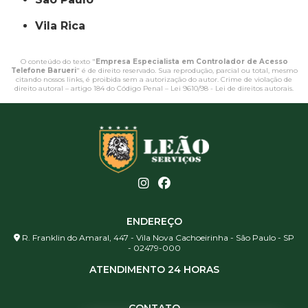
Vila Rica
O conteúdo do texto "
Empresa Especialista em Controlador de Acesso
Telefone Barueri
" é de direito reservado. Sua reprodução, parcial ou total, mesmo
citando nossos links, é proibida sem a autorização do autor. Crime de violação de
direito autoral – artigo 184 do Código Penal –
Lei 9610/98 - Lei de direitos autorais
.
ENDEREÇO
R. Franklin do Amaral, 447 - Vila Nova Cachoeirinha - São Paulo - SP
- 02479-000
ATENDIMENTO 24 HORAS
CONTATO