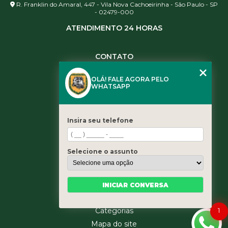
R. Franklin do Amaral, 447 - Vila Nova Cachoeirinha - São Paulo - SP
- 02479-000
ATENDIMENTO 24 HORAS
CONTATO
(11) 3984-0344
OLÁ! FALE AGORA PELO
(11) 3461-5871
WHATSAPP
(11) 3984-0344
contato@leaoservicos.com.br
Insira seu telefone
MENU
Home
Selecione o assunto
Quem somos
Serviços
Blog
INICIAR CONVERSA
Contato
1
Categorias
Mapa do site