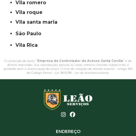
vila romero
vila roque
vila santa maria
São Paulo
Vila Rica
O conteúdo do texto "
Empresa de Controlador de Acesso Santa Cecília
" é de
direito reservado. Sua reprodução, parcial ou total, mesmo citando nossos links, é
proibida sem a autorização do autor. Crime de violação de direito autoral – artigo 184
do Código Penal –
Lei 9610/98 - Lei de direitos autorais
.
ENDEREÇO