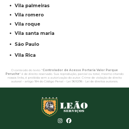
vila palmeiras
vila romero
vila roque
vila santa maria
São Paulo
Vila Rica
O conteúdo do texto "
Controlador de Acesso Portaria Valor Parque
Peruche
" é de direito reservado. Sua reprodução, parcial ou total, mesmo citando
nossos links, é proibida sem a autorização do autor. Crime de violação de direito
autoral – artigo 184 do Código Penal –
Lei 9610/98 - Lei de direitos autorais
.