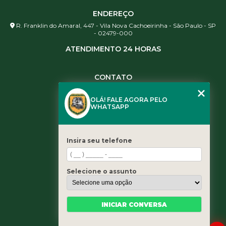
ENDEREÇO
R. Franklin do Amaral, 447 - Vila Nova Cachoeirinha - São Paulo - SP
- 02479-000
ATENDIMENTO 24 HORAS
CONTATO
(11) 3984-0344
OLÁ! FALE AGORA PELO
(11) 3461-5871
WHATSAPP
(11) 3984-0344
contato@leaoservicos.com.br
Insira seu telefone
MENU
Home
Selecione o assunto
Quem somos
Serviços
Blog
INICIAR CONVERSA
Contato